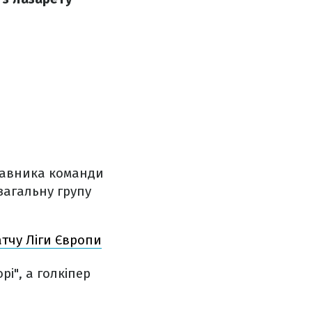
тавника команди
загальну групу
тчу Ліги Європи
і", а голкіпер