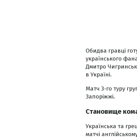
Обидва гравці гот
українського фана
Дмитро Чигринськи
в Україні.
Матч 3-го туру гру
Запоріжжі.
Становище кома
Українська та гре
матчі англійському