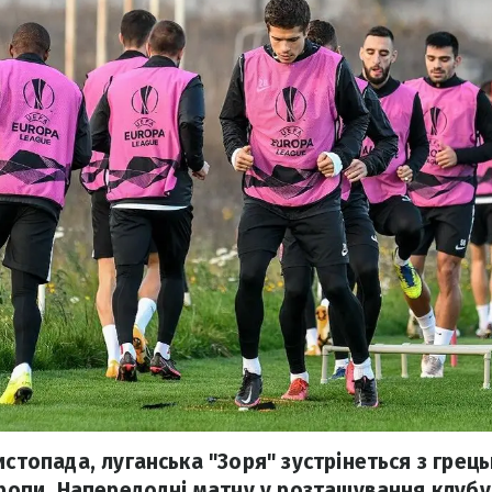
истопада, луганська "Зоря" зустрінеться з грец
вропи. Напередодні матчу у розташування клубу