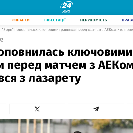
ФІНАНСИ
ІНВЕСТИЦІЇ
НЕРУХОМІСТЬ
ПРАВ
"Зоря" поповнилась ключовими гравцями перед матчем з АЕКом: хто пове
2
поповнилась ключовими
 перед матчем з АЕКом
вся з лазарету