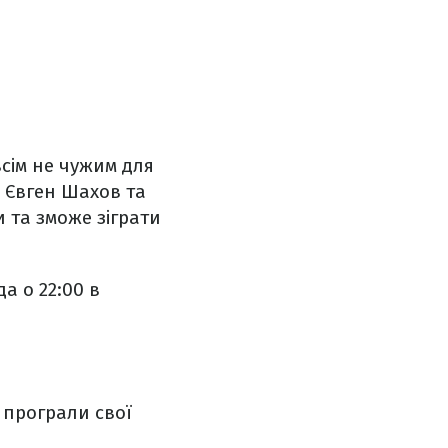
всім не чужим для
і Євген Шахов та
 та зможе зіграти
а о 22:00 в
К програли свої