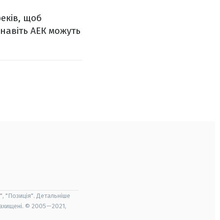
еків, щоб
 навіть АЕК можуть
", "Позиція". Детальніше
захищені. © 2005—2021,