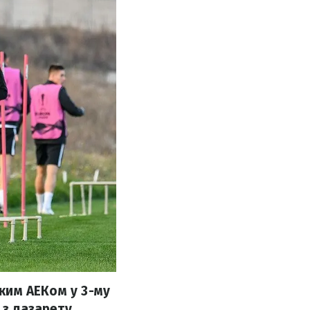
ьким АЕКом у 3-му
 з лазарету