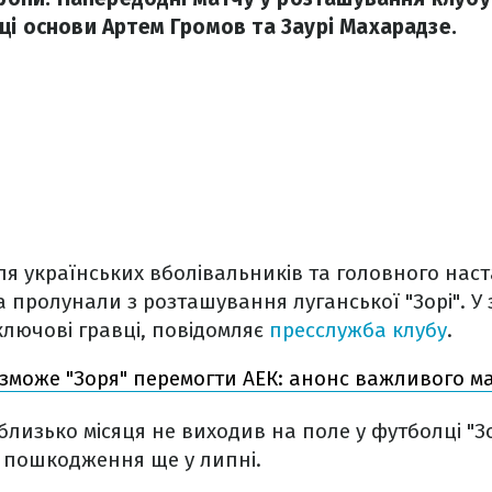
ці основи Артем Громов та Заурі Махарадзе.
ля українських вболівальників та головного нас
 пролунали з розташування луганської "Зорі". У 
лючові гравці, повідомляє
пресслужба клубу
.
зможе "Зоря" перемогти АЕК: анонс важливого ма
лизько місяця не виходив на поле у футболці "Зор
 пошкодження ще у липні.