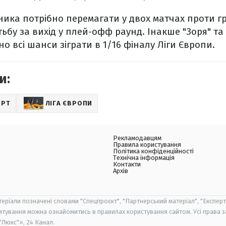
ика потрібно перемагати у двох матчах проти гр
бу за вихід у плей-офф раунд. Інакше "Зоря" та
о всі шанси зіграти в 1/16 фіналу Ліги Європи.
и:
ОРТ
ЛІГА ЄВРОПИ
Рекламодавцям
Правила користування
Політика конфіденційності
Технічна інформація
Контакти
Архів
теріали позначені словами "Спецпроєкт", "Партнерський матеріал", "Експерт
итування можна ознайомитись в правилах користування сайтом. Усі права 
Люкс"», 24 Канал.