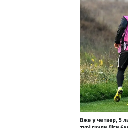
Вже у четвер, 5 л
турі групи Ліги Є