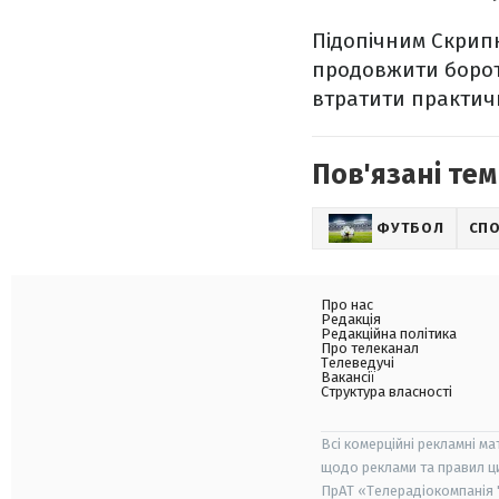
Підопічним Скрипн
продовжити бороть
втратити практичн
Пов'язані тем
ФУТБОЛ
СП
Про нас
Редакція
Редакційна політика
Про телеканал
Телеведучі
Вакансії
Структура власності
Всі комерційні рекламні ма
щодо реклами та правил ц
ПрАТ «Телерадіокомпанія "