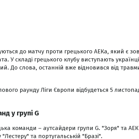
уються до матчу проти грецького АЕКа, який є зо
та. У складі грецького клубу виступають українц
й. До слова, останній вже відновився від травми
пового раунду Ліги Європи відбудеться 5 листопад
нд у групі G
цька команди – аутсайдери групи G. "
Зоря" та АЕ
 "Лестеру" та португальській "Бразі".