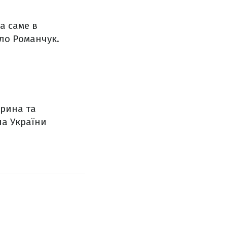
а саме в
ло Романчук.
арина та
на України