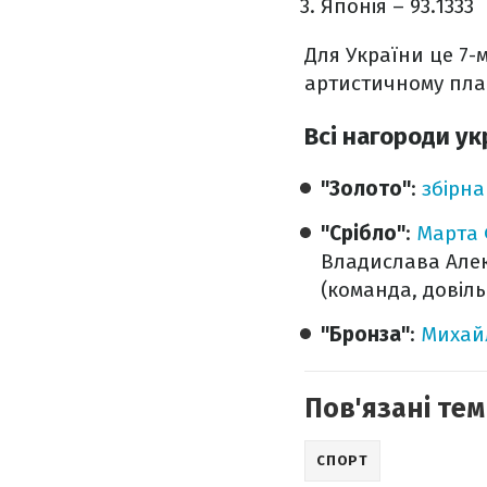
Японія – 93.1333
Для України це 7-м
артистичному пла
Всі нагороди ук
"Золото"
:
збірна
"Срібло"
:
Марта 
Владислава Алекс
(команда, довіл
"Бронза"
:
Михай
Пов'язані тем
СПОРТ