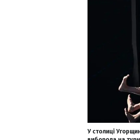
У столиці Угорщин
виборола на турні