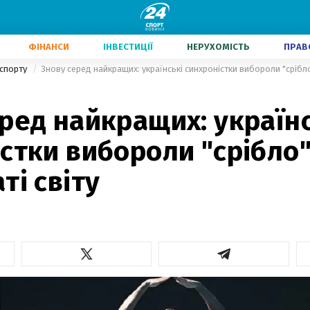
ФІНАНСИ
ІНВЕСТИЦІЇ
НЕРУХОМІСТЬ
ПРАВ
 спорту
Знову серед найкращих: українські синхроністки вибороли "срібло
ред найкращих: українс
стки вибороли "срібло"
ті світу