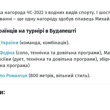
а нагорода ЧС-2022 з водних видів спорту. І шост
ванні – ще одну нагороду здобув плавець Михай
раїнців на турнірі в Будапешті
 України
(команда, комбінація).
Фєдіна
(соло, технічна та довільна програми), М
іїви (дует, технічна та довільна програми), збір
ьна програма)
ло Романчук
(800 метрів, вільний стиль).
и: