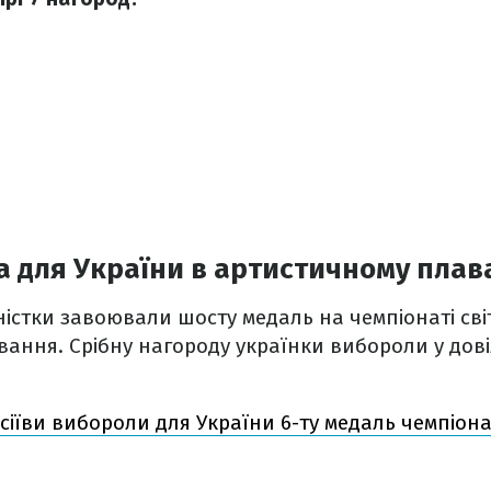
а для України в артистичному плав
ністки завоювали шосту медаль на чемпіонаті світ
ання. Срібну нагороду українки вибороли у дові
сіїви вибороли для України 6-ту медаль чемпіонат