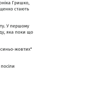
оніка Гришко,
ищенко стають
ту. У першому
ду, яка поки що
"синьо-жовтих"
 посіли