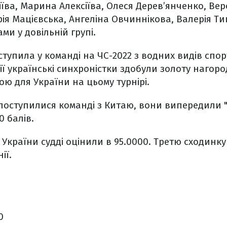
їва, Марина Алексіїва, Олеся Дерев’янченко, Вер
ія Мацієвська, Ангеліна Овчиннікова, Валерія Т
ми у довільній групі.
ступила у команді на ЧС-2022 з водних видів спор
ії українські синхроністки здобули золоту нагоро
ю для України на цьому турнірі.
 поступилися команді з Китаю, вони випередили 
 балів.
України судді оцінили в 95.0000. Третю сходинку
ії.
0