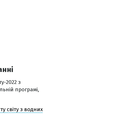
анні
у-2022 з
льній програмі,
у світу з водних