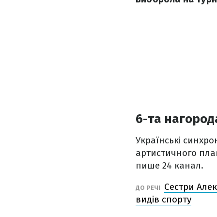
6-та нагород
Українські синхро
артистичного плав
пише 24 канал.
Сестри Алек
ДО РЕЧІ
видів спорту