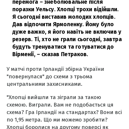
перемога – знеболювальне після
поразки Уельсу. Хлопці трохи відійшли.
Я сьогодні виставив молодих хлопців.
Дав відпочити Ярмоленку. Йому було
дуже важко, я його навіть не включив у
резерв. Ті, хто не грали сьогодні, завтра
будуть тренуватися та готуватися до
Вірменії,
– сказав Петраков.
У матчі проти Ірландії збірна України
"повернулася" до схеми з трьома
центральними захисниками.
"Хлопці вийшли та зіграли за такою
схемою. Виграли. Вам не подобається ця
схема? Гра Ірландії на стандартах? Вони всі
по 1,95 метра. Що ми можемо зробити?
Хлопці боролися на другому поверсі як