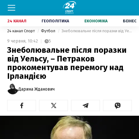
24 КАНАЛ
ГЕОПОЛІТИКА
ЕКОНОМІКА
БІЗНЕС
24 канал Спорт
Футбол
Знеболювальне після поразки від Уельсу, – Петраков прокоментував перемогу над Ірландією
9 червня,
10:42
5
Знеболювальне після поразки
від Уельсу, – Петраков
прокоментував перемогу над
Ірландією
Дарина Жданович