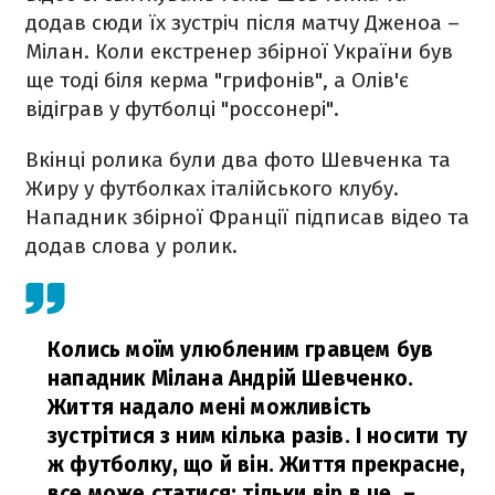
додав сюди їх зустріч після матчу Дженоа –
Мілан. Коли екстренер збірної України був
ще тоді біля керма "грифонів", а Олів'є
відіграв у футболці "россонері".
Вкінці ролика були два фото Шевченка та
Жиру у футболках італійського клубу.
Нападник збірної Франції підписав відео та
додав слова у ролик.
Колись моїм улюбленим гравцем був
нападник Мілана Андрій Шевченко.
Життя надало мені можливість
зустрітися з ним кілька разів. І носити ту
ж футболку, що й він. Життя прекрасне,
все може статися: тільки вір в це,
–