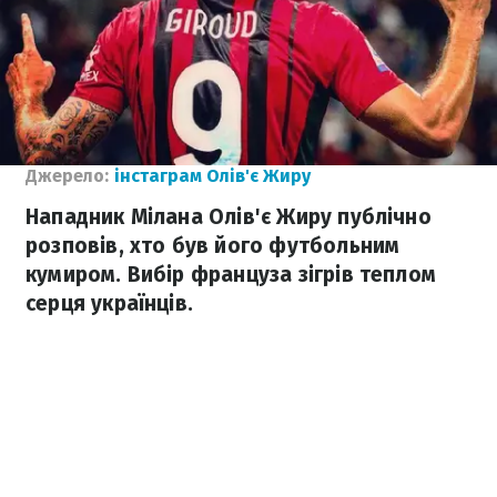
Джерело:
інстаграм Олів'є Жиру
Нападник Мілана Олів'є Жиру публічно
розповів, хто був його футбольним
кумиром. Вибір француза зігрів теплом
серця українців.