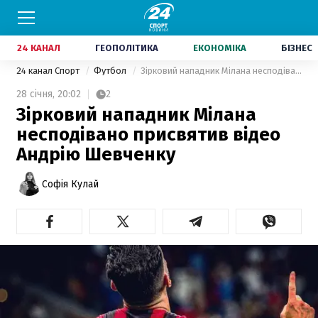
24 КАНАЛ
ГЕОПОЛІТИКА
ЕКОНОМІКА
БІЗНЕС
24 канал Спорт
Футбол
Зірковий нападник Мілана несподівано присвятив відео Андрію Шевченку
28 січня,
20:02
2
Зірковий нападник Мілана
несподівано присвятив відео
Андрію Шевченку
Софія Кулай