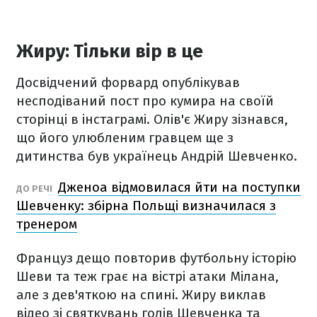
Жиру: Тільки вір в це
Досвідчений форвард опублікував
несподіваний пост про кумира на своїй
сторінці в інстаграмі. Олів'є Жиру зізнався,
що його улюбленим гравцем ще з
дитинства був українець Андрій Шевченко.
Дженоа відмовилася йти на поступки
ДО РЕЧІ
Шевченку: збірна Польщі визначилася з
тренером
Француз дещо повторив футбольну історію
Шеви та теж грає на вістрі атаки Мілана,
але з дев'яткою на спині. Жиру виклав
відео зі святкувань голів Шевченка та