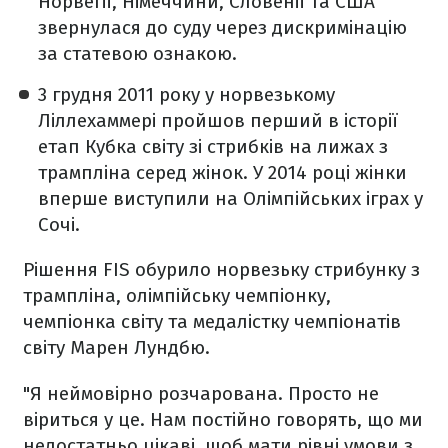
Норвегії, Німеччини, Словенії та США
звернулася до суду через дискримінацію
за статевою ознакою.
3 грудня 2011 року у норвезькому
Ліллехаммері пройшов перший в історії
етап Кубка світу зі стрибків на лижах з
трампліна серед жінок. У 2014 році жінки
вперше виступили на Олімпійських іграх у
Сочі.
Рішення FIS обурило норвезьку стрибунку з
трампліна, олімпійську чемпіонку,
чемпіонка світу та медалістку чемпіонатів
світу Марен Лундбю.
"Я неймовірно розчарована. Просто не
віриться у це. Нам постійно говорять, що ми
недостатньо цікаві, щоб мати рівні умови з