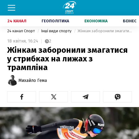
24 КАНАЛ
ГЕОПОЛІТИКА
ЕКОНОМІКА
БІЗНЕС
24 канал Спорт
Інші види спорту
Жінкам заборонили змагатися у стрибках на лижах з трампліна
18 квітня,
16:24
2
Жінкам заборонили змагатися
у стрибках на лижах з
трампліна
Михайло Гема