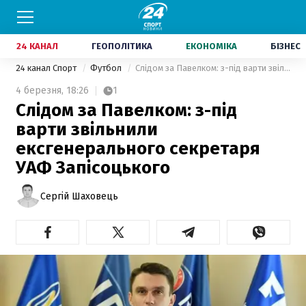
24 КАНАЛ
ГЕОПОЛІТИКА
ЕКОНОМІКА
БІЗНЕС
24 канал Спорт
Футбол
Слідом за Павелком: з-під варти звільнили ексгенерального секретаря УАФ Запісоцького
4 березня,
18:26
1
Слідом за Павелком: з-під
варти звільнили
ексгенерального секретаря
УАФ Запісоцького
Сергій Шаховець