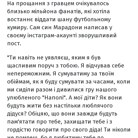
На прощання з гравцем очікувалось
близько мільйона фанатів, які хотіла
востаннє віддати шану футбольному
кумиру. Сам син Марадони написав у
своєму інстаграм-акаунті зворушливий
пост.
"Ти навіть не уявляєш, яким я був
щасливим поруч з тобою. Я відчував себе
непереможним. Я сумуватиму за твоїм
обіймам, як я буду сумувати за часами, коли
ми сиділи разом і дивилися гру нашого
улюбленого "Наполі". А мої діти? Як вони
будуть жити без настільки люблячого
дідуся? Обіцяю, що вони завжди будуть
пам'ятати про тебе, захищати тебе і з
гордістю говорити про свого діда! Ти ніколи
не помреш, бо я любитиму тебе до