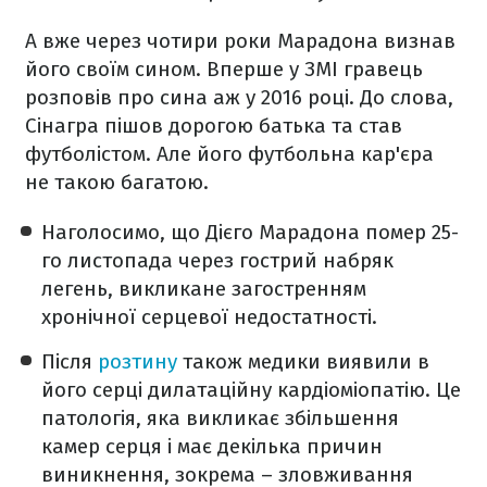
А вже через чотири роки Марадона визнав
його своїм сином. Вперше у ЗМІ гравець
розповів про сина аж у 2016 році. До слова,
Сінагра пішов дорогою батька та став
футболістом. Але його футбольна кар'єра
не такою багатою.
Наголосимо, що Дієго Марадона помер 25-
го листопада через гострий набряк
легень, викликане загостренням
хронічної серцевої недостатності.
Після
розтину
також медики виявили в
його серці дилатаційну кардіоміопатію. Це
патологія, яка викликає збільшення
камер серця і має декілька причин
виникнення, зокрема – зловживання