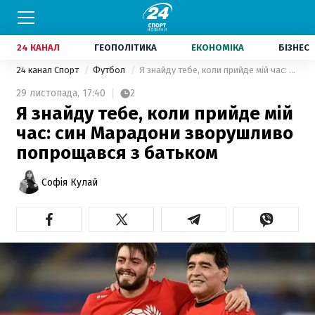
24 КАНАЛ
ГЕОПОЛІТИКА
ЕКОНОМІКА
БІЗНЕС
24 канал Спорт
Футбол
Я знайду тебе, коли прийде мій час: син Марадони зворушливо попрощався з батьком
29 листопада,
17:40
2
Я знайду тебе, коли прийде мій
час: син Марадони зворушливо
попрощався з батьком
Софія Кулай