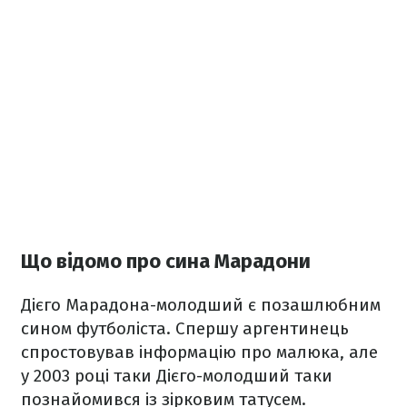
Що відомо про сина Марадони
Дієго Марадона-молодший є позашлюбним
сином футболіста. Спершу аргентинець
спростовував інформацію про малюка, але
у 2003 році таки Дієго-молодший таки
познайомився із зірковим татусем.