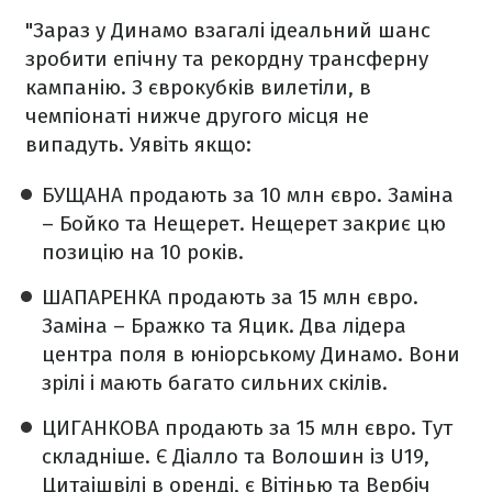
"Зараз у Динамо взагалі ідеальний шанс
зробити епічну та рекордну трансферну
кампанію. З єврокубків вилетіли, в
чемпіонаті нижче другого місця не
випадуть. Уявіть якщо:
БУЩАНА продають за 10 млн євро. Заміна
– Бойко та Нещерет. Нещерет закриє цю
позицію на 10 років.
ШАПАРЕНКА продають за 15 млн євро.
Заміна – Бражко та Яцик. Два лідера
центра поля в юніорському Динамо. Вони
зрілі і мають багато сильних скілів.
ЦИГАНКОВА продають за 15 млн євро. Тут
складніше. Є Діалло та Волошин із U19,
Цитаішвілі в оренді, є Вітінью та Вербіч