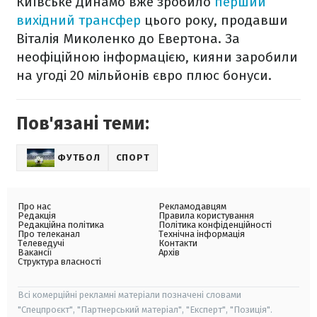
Київське Динамо вже зробило
перший
вихідний трансфер
цього року, продавши
Віталія Миколенко до Евертона. За
неофіційною інформацією, кияни заробили
на угоді 20 мільйонів євро плюс бонуси.
Пов'язані теми:
ФУТБОЛ
СПОРТ
Про нас
Рекламодавцям
Редакція
Правила користування
Редакційна політика
Політика конфіденційності
Про телеканал
Технічна інформація
Телеведучі
Контакти
Вакансії
Архів
Структура власності
Всі комерційні рекламні матеріали позначені словами
"Спецпроєкт", "Партнерський матеріал", "Експерт", "Позиція".