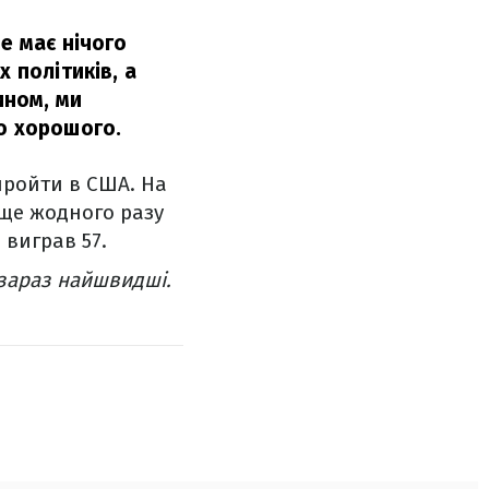
е має нічого
 політиків, а
ином, ми
го хорошого.
 пройти в США. На
 ще жодного разу
 виграв 57.
 зараз найшвидші.