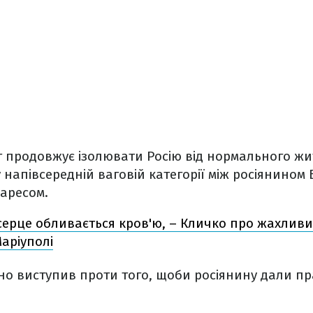
т продовжує ізолювати Росію від нормального жит
у напівсередній ваговій категорії між росіянином 
аресом.
серце обливається кров'ю, – Кличко про жахливи
Маріуполі
о виступив проти того, щоби росіянину дали пр