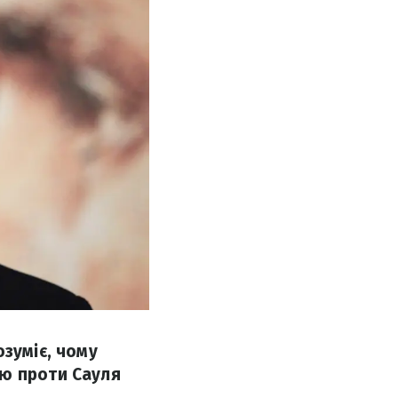
озуміє, чому
ою проти Сауля