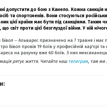
нні допустити до бою з Канело. Кожна санкція н
сіб та спортсменів. Вони стосуються російських
ик цієї країни має бути під санкціями. Таким ч
, що світ проти цієї безглуздої війни. У ній нічо
 Бівол – Альварес призначено на 7 травня і має
ро Бівол провів 19 боїв у професійній кар'єрі та
вареса на рахунку вже 60 боїв. З них мексиканець
ація рятує життя. Читайте наш
телеграм
, там ми
и: