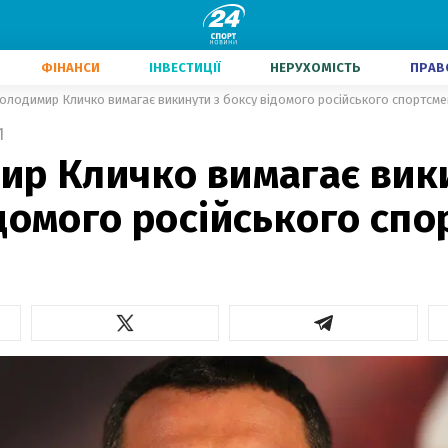
ФІНАНСИ
ІНВЕСТИЦІЇ
НЕРУХОМІСТЬ
ПРАВ
олодимир Кличко вимагає викинути з боксу відомого російського спортсм
1
ир Кличко вимагає вик
домого російського сп