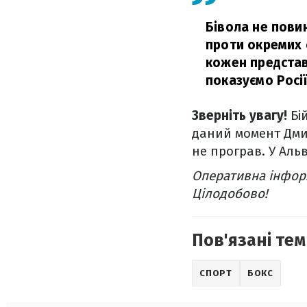
Бівола не пови
проти окремих о
кожен представн
показуємо Росії
Зверніть увагу!
Бій
даний момент Дмит
не програв. У Аль
Оперативна інформ
Цілодобово!
Пов'язані тем
СПОРТ
БОКС