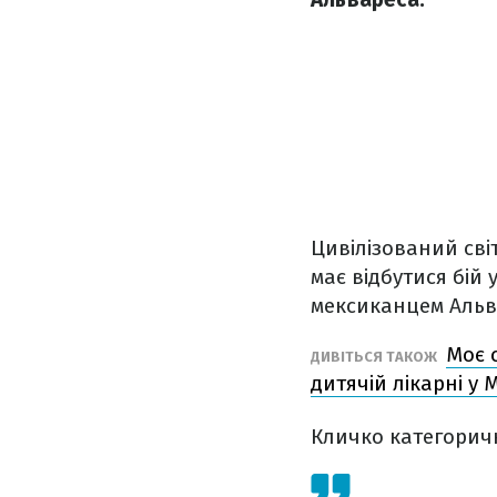
Цивілізований сві
має відбутися бій 
мексиканцем Альв
Моє 
ДИВІТЬСЯ ТАКОЖ
дитячій лікарні у 
Кличко категоричн