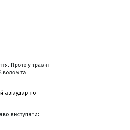
тя. Проте у травні
Біволом та
й авіаудар по
аво виступати: