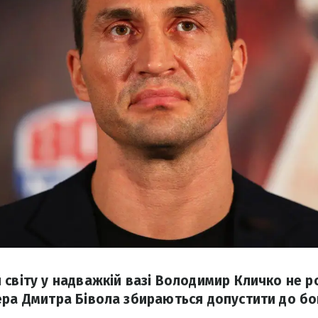
 світу у надважкій вазі Володимир Кличко не р
ера Дмитра Бівола збираються допустити до б