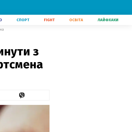
О
СПОРТ
FIGHT
ОСВІТА
ЛАЙФХАКИ
ена
инути з
ортсмена