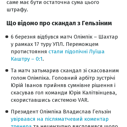
саме має бути остаточна сума цього
штрафу.
Що відомо про скандал з Гельзіним
6 березня відбувся матч Олімпік – Шахтар
у рамках 17 туру УПЛ. Переможцем
протистояння
стали підопічні Луїша
Каштру – 0:1
.
Та матч затьмарив скандал зі скасованим
голом Олімпіка. Головний арбітр зустрічі
Юрій Іванов прийняв сумнівне рішення і
скасував гол команди Юрія Калітвінцева,
скориставшись системою VAR.
Президент Олімпіка Владислав Гельзін
увірвався на післяматчевий коментар
тренера
та нецензурно висловився щодо