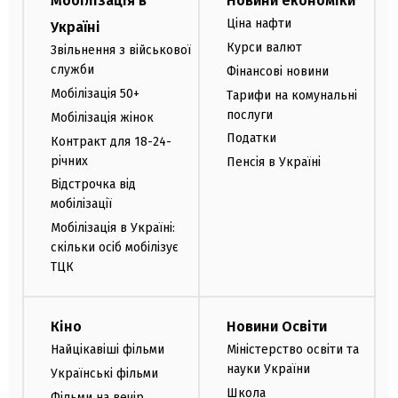
Мобілізація в
Новини економіки
Ціна нафти
Україні
Курси валют
Звільнення з військової
служби
Фінансові новини
Мобілізація 50+
Тарифи на комунальні
послуги
Мобілізація жінок
Податки
Контракт для 18-24-
річних
Пенсія в Україні
Відстрочка від
мобілізації
Мобілізація в Україні:
скільки осіб мобілізує
ТЦК
Кіно
Новини Освіти
Найцікавіші фільми
Міністерство освіти та
науки України
Українські фільми
Школа
Фільми на вечір