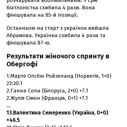
розчарувала вболівальників. У сумі
біатлоністка схибила 4 рази. Вона
фінішувала на 85-й позиції.
Останньою на старт з українок вийшла
Абрамова. Українка схибила 4 рази та
фінішувала 87-ю.
Результати жіночого спринту в
Обергофі
1.Марте Олсбю Ройзеланд (Норвегія, 1+0)
23:30.1
2.Ганна Сола (Білорусь, 2+0) +7.1
2.Жулія Сімон (Франція, 0+1) +7.1
...
13.Валентина Семеренко (Україна, 0+0)
+46.5