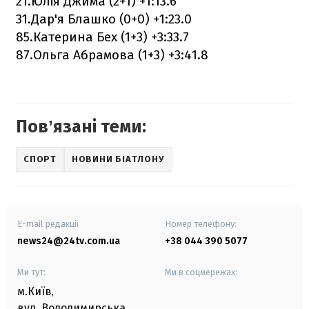
21.Юлія Джима (2+1) +1:13.6
31.Дар'я Блашко (0+0) +1:23.0
85.Катерина Бех (1+3) +3:33.7
87.Ольга Абрамова (1+3) +3:41.8
Повʼязані теми:
СПОРТ
НОВИНИ БІАТЛОНУ
E-mail редакції
Номер телефону:
news24@24tv.com.ua
+38 044 390 5077
Ми тут:
Ми в соцмережах:
м.Київ
,
вул. Володимирська