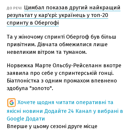
Цимбал показав другий найкращий
ДО РЕЧІ
результат у кар'єрі: українець у топ-20
спринту в Обергофі
Та у жіночому спринті Обергоф був більш
привітним. Дівчата обмежилися лише
невеликим вітром та туманом.
Норвежка Марте Ольсбу-Рейселанн вкотре
заявила про себе у спринтерській гонці.
Біатлоністка з одним промахом впевнено
здобула "золото".
Хочете щодня читати оперативні та
якісні новини
Додайте 24 Канал у вибрані в
Google
Додати
Вперше у цьому сезоні друге місце