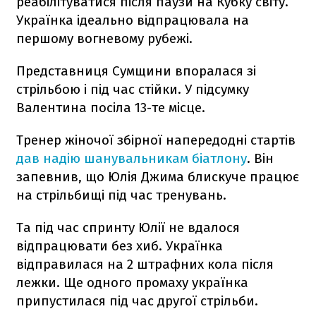
реабілітуватися після паузи на Кубку світу.
Українка ідеально відпрацювала на
першому вогневому рубежі.
Представниця Сумщини впоралася зі
стрільбою і під час стійки. У підсумку
Валентина посіла 13-те місце.
Тренер жіночої збірної напередодні стартів
дав надію шанувальникам біатлону
. Він
запевнив, що Юлія Джима блискуче працює
на стрільбищі під час тренувань.
Та під час спринту Юлії не вдалося
відпрацювати без хиб. Українка
відправилася на 2 штрафних кола після
лежки. Ще одного промаху українка
припустилася під час другої стрільби.