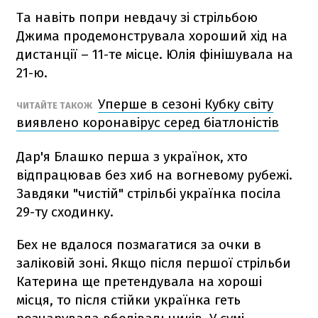
Та навіть попри невдачу зі стрільбою
Джима продемонструвала хороший хід на
дистанції – 11-те місце. Юлія фінішувала на
21-ю.
Уперше в сезоні Кубку світу
ЧИТАЙТЕ ТАКОЖ
виявлено коронавірус серед біатлоністів
Дар'я Блашко перша з українок, хто
відпрацював без хиб на вогневому рубежі.
Завдяки "чистій" стрільбі українка посіла
29-ту сходинку.
Бех не вдалося позмагатися за очки в
заліковій зоні. Якщо після першої стрільби
Катерина ще претендувала на хороші
місця, то після стійки українка геть