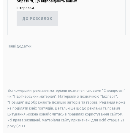
обрати ті, що відповідають вашим
інтересам.
ДО РОЗСИЛОК
Наші додатки:
android
apple
smart tv
samsung smart tv
Всі комерційні рекламні матеріали позначені словами "Спецпроєкт"
чи "Партнерський матеріал". Матеріали з позначкою "Експерт",
"Позиція" відображають позицію авторів та героїв. Редакція може
не поділяти їхніх поглядів. Детальніше щодо реклами та правил
цитування можна ознайомитись в правилах користування сайтом.
Усі права захищені.
Матеріали сайту призначені для осіб старше
21
року (21+)