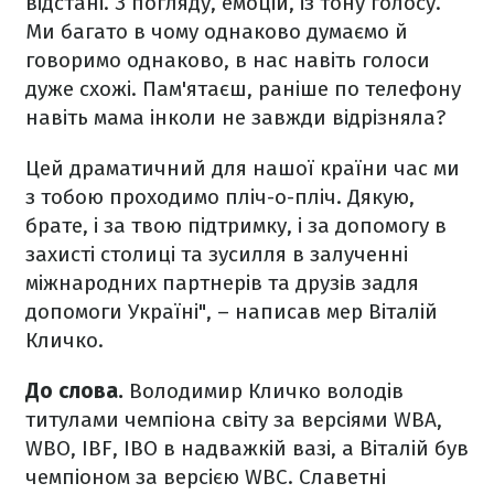
відстані. З погляду, емоцій, із тону голосу.
Ми багато в чому однаково думаємо й
говоримо однаково, в нас навіть голоси
дуже схожі. Пам'ятаєш, раніше по телефону
навіть мама інколи не завжди відрізняла?
Цей драматичний для нашої країни час ми
з тобою проходимо пліч-о-пліч. Дякую,
брате, і за твою підтримку, і за допомогу в
захисті столиці та зусилля в залученні
міжнародних партнерів та друзів задля
допомоги Україні", – написав мер Віталій
Кличко.
До слова.
Володимир Кличко володів
титулами чемпіона світу за версіями WBA,
WBO, IBF, IBO в надважкій вазі, а Віталій був
чемпіоном за версією WBC. Славетні