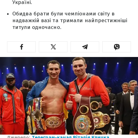
Україні.
Обидва брати були чемпіонами світу в
надважкій вазі та тримали найпрестижніші
титули одночасно.
Джерело:
Телеграм-канал Віталія Кличка