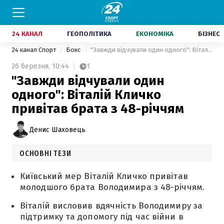
24 КАНАЛ
ГЕОПОЛІТИКА
ЕКОНОМІКА
БІЗНЕС
24 канал Спорт
Бокс
"Завжди відчували один одного": Віталій Кличко привітав брата з 48-річчям
26 березня,
10:44
1
"Завжди відчували один
одного": Віталій Кличко
привітав брата з 48-річчям
Денис Шаховець
ОСНОВНІ ТЕЗИ
Київський мер Віталій Кличко привітав
молодшого брата Володимира з 48-річчям.
Віталій висловив вдячність Володимиру за
підтримку та допомогу під час війни в