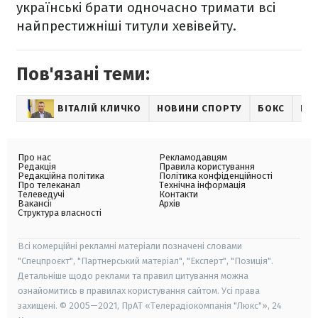
українські брати одночасно тримати всі
найпрестижніші титули хевівейту.
Пов'язані теми:
ВІТАЛІЙ КЛИЧКО
НОВИНИ СПОРТУ
БОКС
ВО
Про нас
Рекламодавцям
Редакція
Правила користування
Редакційна політика
Політика конфіденційності
Про телеканал
Технічна інформація
Телеведучі
Контакти
Вакансії
Архів
Структура власності
Всі комерційні рекламні матеріали позначені словами
"Спецпроєкт", "Партнерський матеріал", "Експерт", "Позиція".
Детальніше щодо реклами та правил цитування можна
ознайомитись в правилах користування сайтом. Усі права
захищені. © 2005—2021, ПрАТ «Телерадіокомпанія "Люкс"», 24