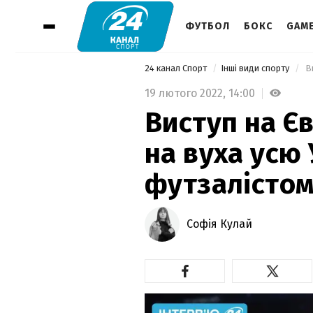
ФУТБОЛ
БОКС
GAM
24 канал Спорт
Інші види спорту
19 лютого 2022,
14:00
Виступ на Єв
на вуха усю 
футзалістом
Софія Кулай