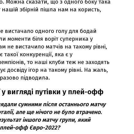
ро. Можна сказати, що з одного боку така
у нашій збірній пішла нам на користь,
не вистачало одного голу для бодай
ли моменти біля воріт суперника у
ам не вистачило матчів на такому рівні,
 такої конкуренції, яка є у
емпіонів, то наші клуби теж не заходять
ує досвіду ігор на такому рівні. На жаль,
оразово підводила.
 у вигляді путівки у плей-офф
лядали сумними після останнього матчу
галії, але ще нічого не було втрачено.
зультат іншого матчу групи, який
 плей-офф Євро-2022?