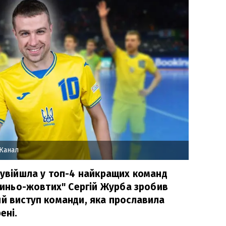
 Канал
у увійшла у топ-4 найкращих команд
"синьо-жовтих" Сергій Журба зробив
ий виступ команди, яка прославила
ені.