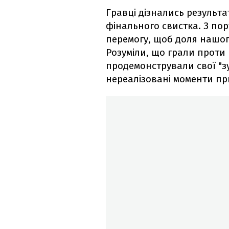
Гравці дізнались результ
фінального свистка. З по
перемогу, щоб доля нашого
Розуміли, що грали проти 
продемонстрували свої "зу
нереалізовані моменти пр