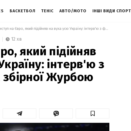
ES
БАСКЕТБОЛ
ТЕНІС
АВТО/МОТО
ІНШІ ВИДИ СПОР
 Виступ на Євро, який підійняв на вуха усю Україну: інтерв'ю з футзалістом збірної Журбою 
12 хв
ро, який підійняв
Україну: інтерв'ю з
 збірної Журбою