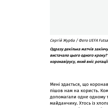
Сергій Журба / Фото UEFA Futsa
Одразу декілька матчів закінчу
вистачало цього одного кроку?
коронавірусу, який вніс ротаці
Мені здається, що коронаві
пішов нам на користь. Ком
допомагали одне одному т
майданчику. Хтось із хлоп