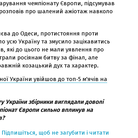
чарування чемпіонату Європи, підсумував
а розповів про шалений ажіотаж навколо
Києва до Одеси, протистояння проти
ало усю Україну та змусило зацікавитись
ів, які до цього не мали уявлення про
грали росіянам битву за фінал, але
равжній козацький дух та характер.
ної України увійшов до топ-5 м'ячів на
у України збірники виглядали доволі
піонат Європи сильно вплинув на
в?
Підпишіться, щоб не загубити і читати