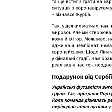
та ще встиг зіграти на Єв
ситуація з коронавірусом 
– зізнався Журба.
Так, у деяких матчах нам 
мирової. Але ми створюва
кожній із ігор. Можливо, н
адже наш чемпіонаті немає
європейських. Щодо Ліги ч
у фінальні стадії. Нам брак
реалізація нас теж неодн
Подарунок від Сербії
Українські футзалісти виг
групи. Так, програли Порту
Коли команда дізналась ре
вирішував долю путівки у