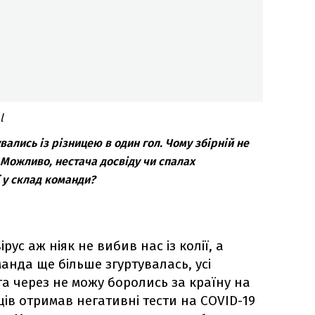
l
вались із різницею в один гол. Чому збірній не
 Можливо, нестача досвіду чи спалах
ї у склад команди?
рус аж ніяк не вибив нас із колії, а
анда ще більше згуртувалась, усі
а через не можу боролись за країну на
ців отримав негативні тести на COVID-19