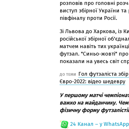
розповів про головні роз
виступ збірної України т
півфіналу проти Росії.
Зі Львова до Харкова, із 
російської збірної об'єдн
матчем навіть тих українц
футзал. "Синьо-жовті" про
показали на увесь світ сп
Гол футзаліста збір
ДО ТЕМИ
Євро-2022: відео шедевру
У першому матчі чемпіонат
важко на майданчику. Чем
фізичну форму футзалісті
24 Канал – у WhatsApp