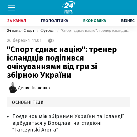
24 КАНАЛ
ГЕОПОЛІТИКА
ЕКОНОМІКА
БІЗНЕС
24 канал Спорт
Футбол
"Спорт єднає націю": тренер ісландців поділився очікуваннями від гри зі збірною України
26 березня,
11:01
2
"Спорт єднає націю": тренер
ісландців поділився
очікуваннями від гри зі
збірною України
Денис Іваненко
ОСНОВНІ ТЕЗИ
Поєдинок між збірними України та Ісландії
відбудеться у Вроцлаві на стадіоні
"Tarczynski Arena".