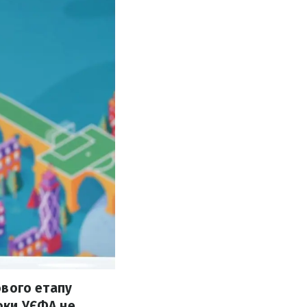
ового етапу
поки УЄФА не