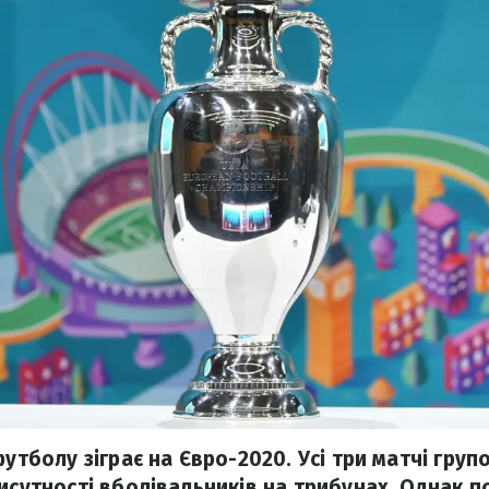
футболу зіграє на Євро-2020. Усі три матчі груп
рисутності вболівальників на трибунах. Однак 