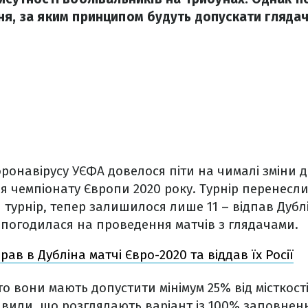
ня, за яким принципом будуть допускати глядачі
ронавірусу УЄФА довелося піти на чималі зміни 
чемпіонату Європи 2020 року. Турнір перенесли на
турнір, тепер залишилося лише 11 – відпав Дублін
 погодилася на проведення матчів з глядачами.
ав в Дубліна матчі Євро-2020 та віддав їх Росії
то вони мають допустити мінімум 25% від місткост
аявили, що розглядають варіант із 100% заповнен