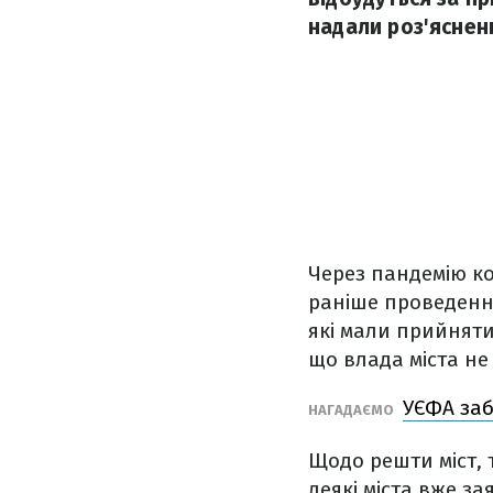
надали роз'яснен
Через пандемію ко
раніше проведення 
які мали прийняти 
що влада міста не
УЄФА забр
НАГАДАЄМО
Щодо решти міст, 
деякі міста вже з