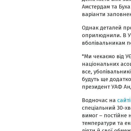
Амстердам та Буха
варіанти заповне
Однак деталей про
оприлюднили. В Ук
вболівальникам п
"Ми чекаємо від У
національних асоц
все, уболівальник
будуть ще додатко
президент УАФ Анд
Водночас на
сайт
спеціальний 30-хв
вимог – постійне 
температури та ек
діяти й свої обме