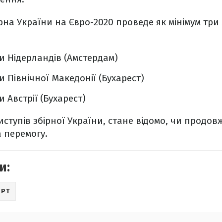
рна України на Євро-2020 проведе як мінімум три
и Нідерландів (Амстердам)
и Північної Македонії (Бухарест)
и Австрії (Бухарест)
иступів збірної України, стане відомо, чи продов
а перемогу.
и:
ОРТ