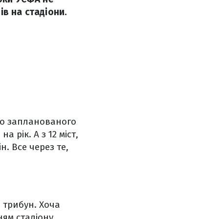
в на стадіони.
до запланованого
 рік. А з 12 міст,
. Все через те,
і трибун. Хоча
ням стадіону.