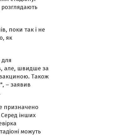
о розглядають
в, поки так і не
ю, як
 для
в, але, швидше за
з вакциною. Також
", – заявив
.
де призначено
 Серед інших
евірка
тадіоні можуть