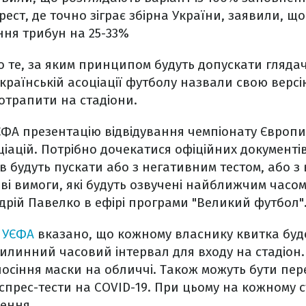
рест, де точно зіграє збірна України, заявили, щ
ння трибун на 25-33%
 те, за яким принципом будуть допускати глядачі
раїнській асоціації футболу назвали свою версі
отрапити на стадіони.
ЄФА презентацію відвідування чемпіонату Європи
іацій. Потрібно дочекатися офіційних документі
ів будуть пускати або з негативним тестом, або 
ві вимоги, які будуть озвучені найближчим часом
рій Павелко в ефірі програми "Великий футбол"
і УЄФА
вказано, що кожному власнику квитка бу
илинний часовий інтервал для входу на стадіон.
носіння маски на обличчі. Також можуть бути пер
спрес-тести на COVID-19. При цьому на кожному с
ження.