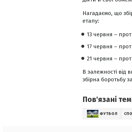
Нагадаємо, що збі
етапу:
13 червня – прот
17 червня – прот
21 червня – прот
В залежності від в
збірна боротьбу з
Пов'язані тем
ФУТБОЛ
СП