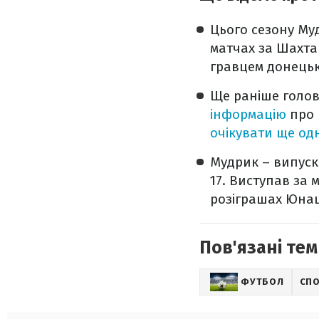
Цього сезону Муд
матчах за Шахта
гравцем донецько
Ще раніше голов
інформацію
про 
очікувати ще од
Мудрик – випускн
17. Виступав за 
розіграшах Юнац
Пов'язані тем
ФУТБОЛ
СП