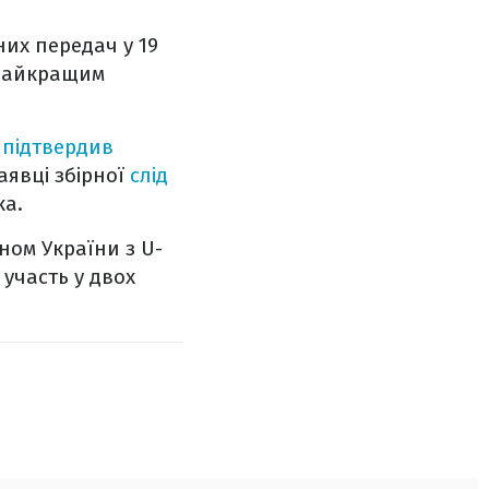
них передач у 19
 найкращим
підтвердив
аявці збірної
слід
ка.
ном України з U-
 участь у двох