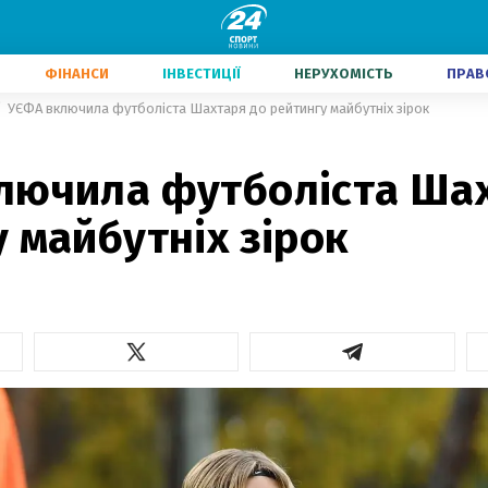
ФІНАНСИ
ІНВЕСТИЦІЇ
НЕРУХОМІСТЬ
ПРАВ
УЄФА включила футболіста Шахтаря до рейтингу майбутніх зірок
лючила футболіста Шах
 майбутніх зірок