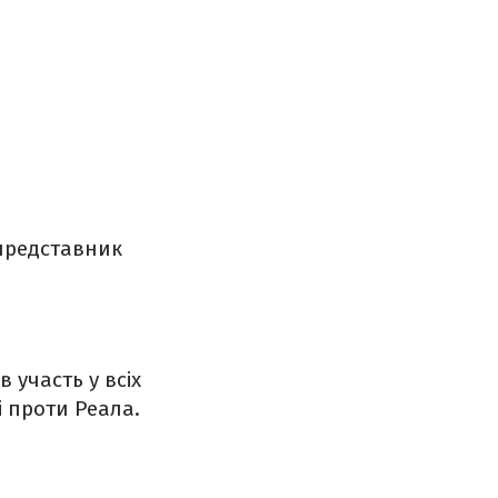
 представник
 участь у всіх
і проти Реала.