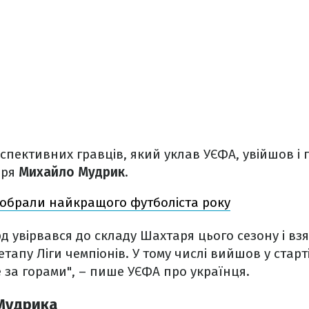
рспективних гравців, який уклав УЄФА, увійшов і
аря
Михайло Мудрик
.
 обрали найкращого футболіста року
 увірвався до складу Шахтаря цього сезону і взяв
тапу Ліги чемпіонів. У тому числі вийшов у старт
е за горами", – пише УЄФА про українця.
Мудрика