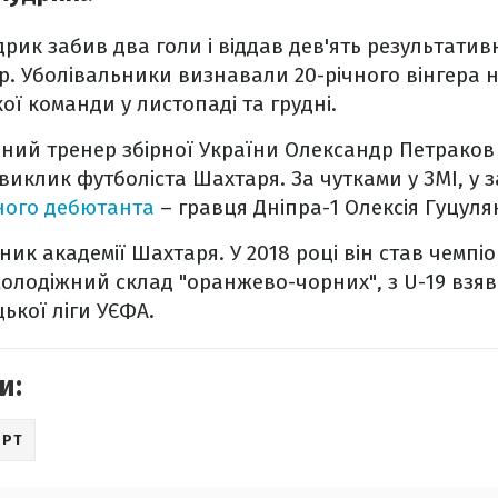
рик забив два голи і віддав дев'ять результатив
р. Уболівальники визнавали 20-річного вінгера
ї команди у листопаді та грудні.
ний тренер збірної України Олександр Петраков
виклик футболіста Шахтаря. За чутками у ЗМІ, у з
ного дебютанта
– гравця Дніпра-1 Олексія Гуцуля
ик академії Шахтаря. У 2018 році він став чемпіо
молодіжний склад "оранжево-чорних", з U-19 взяв
ької ліги УЄФА.
и:
ОРТ