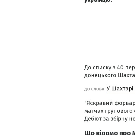
До списку з 40 пе
донецького Шахт
У Шахтарі
ДО СЛОВА
"Яскравий форвард
матчах групового е
Дебют за збірну н
Що відомо про 