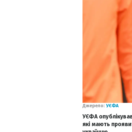
Джерело:
УЄФА
УЄФА опублікував
які мають проявит
українцю.