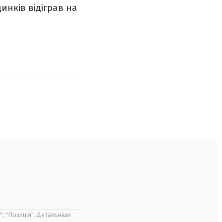
динків відіграв на
", "Позиція". Детальніше