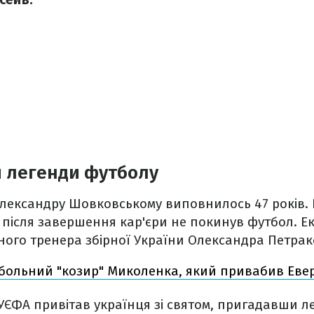
я легенди футболу
 Олександру Шовковському виповнилось 47 років.
ть після завершення кар'єри не покинув футбол. 
ого тренера збірної України Олександра Петрак
больний "козир" Миколенка, який привабив Еве
 УЄФА привітав українця зі святом, пригадавши л