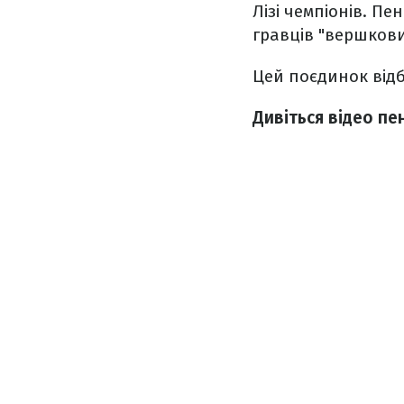
Лізі чемпіонів. П
гравців "вершкови
Цей поєдинок відб
Дивіться відео пен