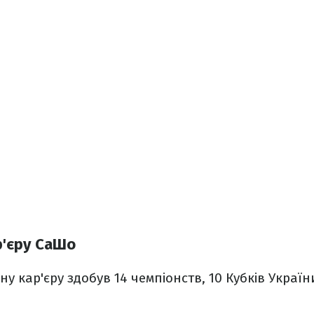
р'єру СаШо
у кар'єру здобув 14 чемпіонств, 10 Кубків Україн