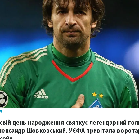
А
, свій день народження святкує легендарний го
Олександр Шовковський. УЄФА привітала воротар
сейв.