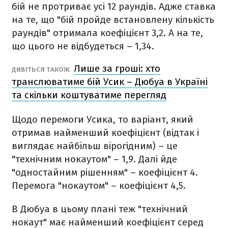
бій не протриває усі 12 раундів. Адже ставка
на те, що "бій пройде встановлену кількість
раундів" отримала коефіцієнт 3,2. А на те,
що цього не відбудеться – 1,34.
Лише за гроші: хто
ДИВІТЬСЯ ТАКОЖ
транслюватиме бій Усик – Дюбуа в Україні
та скільки коштуватиме перегляд
Щодо перемоги Усика, то варіант, який
отримав найменший коефіцієнт (відтак і
виглядає найбільш вірогідним) – це
"технічним нокаутом" – 1,9. Далі йде
"одностайним рішенням" – коефіцієнт 4.
Перемога "нокаутом" – коефіцієнт 4,5.
В Дюбуа в цьому плані теж "технічний
нокаут" має найменший коефіцієнт серед