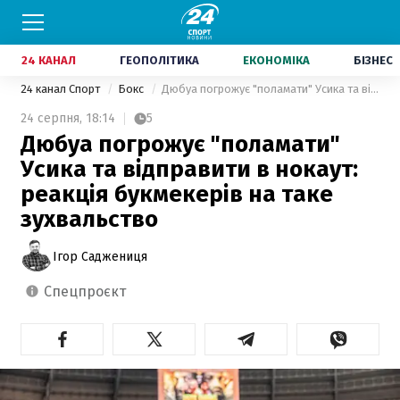
24 КАНАЛ
ГЕОПОЛІТИКА
ЕКОНОМІКА
БІЗНЕС
24 канал Спорт
Бокс
Дюбуа погрожує "поламати" Усика та відправити в нокаут: реакція букмекерів на таке зухвальство
24 серпня,
18:14
5
Дюбуа погрожує "поламати"
Усика та відправити в нокаут:
реакція букмекерів на таке
зухвальство
Ігор Саджениця
спецпроєкт