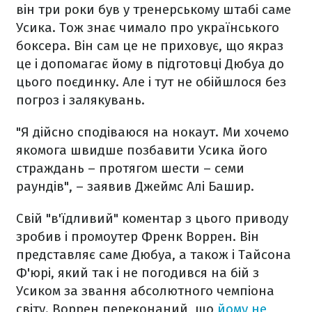
він три роки був у тренерському штабі саме
Усика. Тож знає чимало про українського
боксера. Він сам це не приховує, що якраз
це і допомагає йому в підготовці Дюбуа до
цього поєдинку. Але і тут не обійшлося без
погроз і залякувань.
"Я дійсно сподіваюся на нокаут. Ми хочемо
якомога швидше позбавити Усика його
страждань – протягом шести – семи
раундів", – заявив Джеймс Алі Башир.
Свій "в'їдливий" коментар з цього приводу
зробив і промоутер Френк Воррен. Він
представляє саме Дюбуа, а також і Тайсона
Ф'юрі, який так і не погодився на бій з
Усиком за звання абсолютного чемпіона
світу. Воррен переконаний, що
йому не