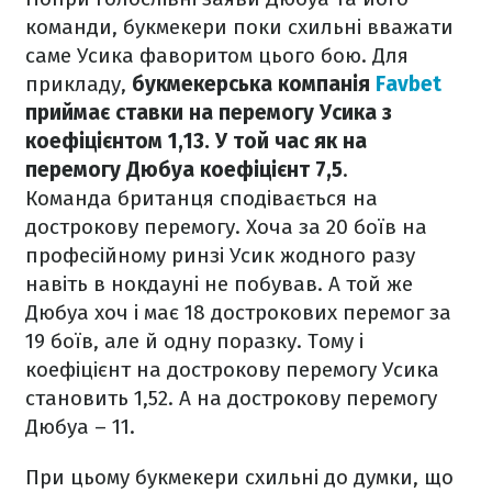
команди, букмекери поки схильні вважати
саме Усика фаворитом цього бою. Для
прикладу,
букмекерська компанія
Favbet
приймає ставки на перемогу Усика з
коефіцієнтом 1,13. У той час як на
перемогу Дюбуа коефіцієнт 7,5
.
Команда британця сподівається на
дострокову перемогу. Хоча за 20 боїв на
професійному ринзі Усик жодного разу
навіть в нокдауні не побував. А той же
Дюбуа хоч і має 18 дострокових перемог за
19 боїв, але й одну поразку. Тому і
коефіцієнт на дострокову перемогу Усика
становить 1,52. А на дострокову перемогу
Дюбуа – 11.
При цьому букмекери схильні до думки, що