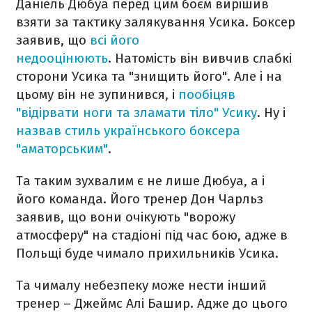
Даніель Дюбуа перед цим боєм вирішив
взяти за тактику залякування Усика. Боксер
заявив, що
всі його
недооцінюють
. Натомість він вивчив слабкі
сторони Усика та "знищить його". Але і на
цьому він не зупинився, і
пообіцяв
"відірвати ноги та зламати тіло" Усику
. Ну і
назвав стиль українського боксера
"аматорським"
.
Та таким зухвалим є не лише Дюбуа, а і
його команда. Його тренер Дон Чарльз
заявив, що вони очікують "ворожу
атмосферу" на стадіоні під час бою, адже в
Польщі буде чимало прихильників Усика.
Та чималу небезпеку може нести інший
тренер – Джеймс Алі Башир. Адже до цього