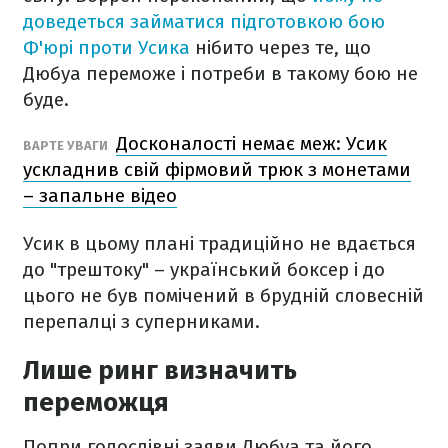
доведеться займатися підготовкою бою
Ф'юрі проти Усика
нібито через те, що
Дюбуа переможе і потреби в такому бою не
буде.
Досконалості немає меж: Усик
ВАРТЕ УВАГИ
ускладнив свій фірмовий трюк з монетами
– запальне відео
Усик в цьому плані традиційно не вдається
до "трештоку" – український боксер і до
цього не був помічений в брудній словесній
перепалці з суперниками.
Лише ринг визначить
переможця
Попри голослівні заяви Дюбуа та його