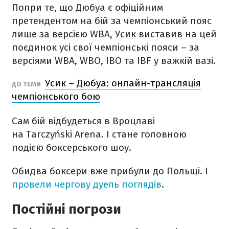
Попри те, що Дюбуа є офіційним
претендентом на бій за чемпіонський пояс
лише за версією WBA, Усик виставив на цей
поєдинок усі свої чемпіонські пояси – за
версіями WBA, WBO, IBO та IBF у важкій вазі.
Усик – Дюбуа: онлайн-трансляція
ДО ТЕМИ
чемпіонського бою
Сам бій відбудеться в Вроцлаві
на Tarczyński Arena. І стане головною
подією боксерського шоу.
Обидва боксери вже прибули до Польщі. І
провели чергову дуель поглядів
.
Постійні погрози