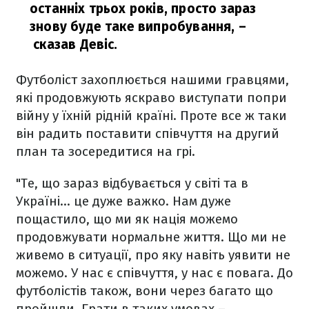
останніх трьох років, просто зараз
знову буде таке випробування,
–
сказав Девіс.
Футболіст захоплюється нашими гравцями,
які продовжують яскраво виступати попри
війну у їхній рідній країні. Проте все ж таки
він радить поставити співчуття на другий
план та зосередитися на грі.
"Те, що зараз відбувається у світі та в
Україні… це дуже важко. Нам дуже
пощастило, що ми як нація можемо
продовжувати нормальне життя. Що ми не
живемо в ситуації, про яку навіть уявити не
можемо. У нас є співчуття, у нас є повага. До
футболістів також, вони через багато що
пройшли. Грати в таких умовах –