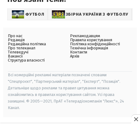
ФУТБОЛ
ЗБІРНА УКРАЇНИ З ФУТБОЛУ
С
Про нас
Рекламодавцям
Редакція
Правила користування
Редакційна політика
Політика конфіденційності
Про телеканал
Технічна інформація
Телеведучі
Контакти
Вакансії
Архів
Структура власності
Всі комерційні рекламні матеріали позначені словами
"Спецпроєкт", "Партнерський матеріал", "Експерт", "Позиція".
Детальніше щодо реклами та правил цитування можна
ознайомитись в правилах користування сайтом. Усі права
захищені. © 2005—2021, ПрАТ «Телерадіокомпанія "Люкс"», 24
Канал.