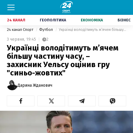
24 КАНАЛ
ГЕОПОЛІТИКА
ЕКОНОМІКА
БІЗНЕС
24 канал Спорт
Футбол
Українці володітимуть м’ячем більшу частину часу, – захисник Уельсу оцінив гру "синьо-жовтих"
3 червня,
19:45
2
Українці володітимуть м’ячем
більшу частину часу, –
захисник Уельсу оцінив гру
"синьо-жовтих"
Дарина Жданович