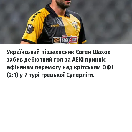
Український півзахисник Євген Шахов
забив дебютний гол за АЕКі принніс
афінянам перемогу над крітським ОФІ
(2:1) у 7 турі грецької Суперліги.