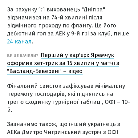
За рахунку 1:1 вихованець "Дніпра"
відзначився на 74-й хвилині після
відмінного проходу по флангу. Це його
дебютний гол за АЕК у 9-й грі за клуб, пише
24 канал
.
Перший у кар'єрі: Яремчук
ВИ ЦЕ БАЧИЛИ?
оформив хет-трик за 15 хвилин у матчі з
"Васланд-Беверені" – відео
Фінальний свисток зафіксував мінімальну
перемогу господарів, які піднялись на
третю сходинку турнірної таблиці, ОФІ – 10-
й.
Зазначимо також, що інший українець з
АЕКа Дмитро Чигринський зустріч з ОФІ