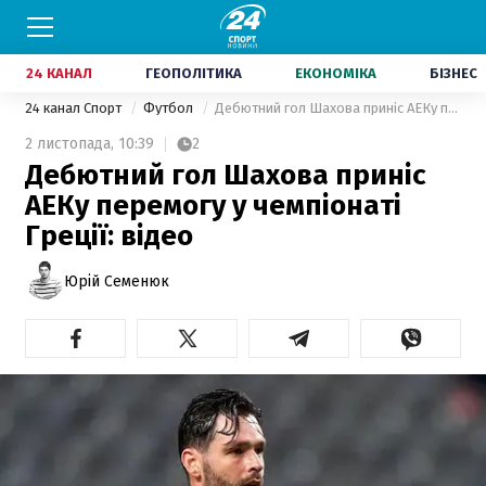
24 КАНАЛ
ГЕОПОЛІТИКА
ЕКОНОМІКА
БІЗНЕС
24 канал Спорт
Футбол
Дебютний гол Шахова приніс АЕКу перемогу у чемпіонаті Греції: відео
2 листопада,
10:39
2
Дебютний гол Шахова приніс
АЕКу перемогу у чемпіонаті
Греції: відео
Юрій Семенюк