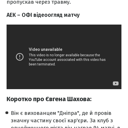
пропускав через травму.
АЕК – ОФІ відеоогляд матчу
Коротко про Євгена Шахова:
Він є вихованцем "Дніпра", де й провів
значну частину своєї кар'єри. За клуб з
однойменного міста він награв 94 матчі, в