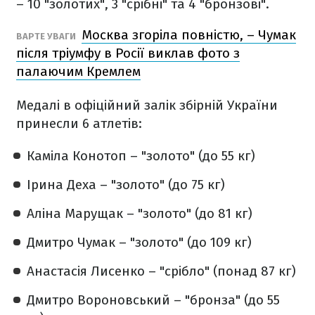
– 10 "золотих", 3 "срібні" та 4 "бронзові".
Москва згоріла повністю, – Чумак
ВАРТЕ УВАГИ
після тріумфу в Росії виклав фото з
палаючим Кремлем
Медалі в офіційний залік збірній України
принесли 6 атлетів:
Каміла Конотоп – "золото" (до 55 кг)
Ірина Деха – "золото" (до 75 кг)
Аліна Марущак – "золото" (до 81 кг)
Дмитро Чумак – "золото" (до 109 кг)
Анастасія Лисенко – "срібло" (понад 87 кг)
Дмитро Вороновський – "бронза" (до 55