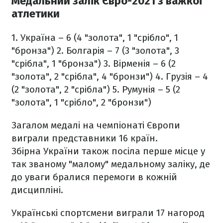
Медальний залік Євро-2021 з важкої
атлетики
1. Україна – 6 (4 "золота", 1 "срібло", 1
"бронза")
2. Болгарія – 7 (3 "золота", 3
"срібла", 1 "бронза")
3. Вірменія – 6 (2
"золота", 2 "срібла", 4 "бронзи")
4. Грузія – 4
(2 "золота", 2 "срібла")
5. Румунія – 5 (2
"золота", 1 "срібло", 2 "бронзи")
Загалом медалі на чемпіонаті Європи
виграли представники 16 країн.
Збірна України також посіла перше місце у
так званому "малому" медальному заліку, де
до уваги бралися перемоги в кожній
дисципліні.
Українські спортсмени виграли 17 нагород