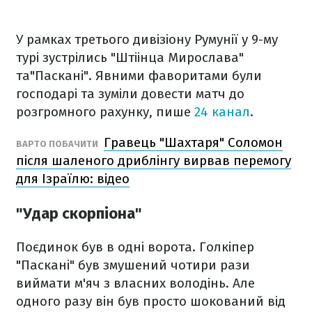
У рамках третього дивізіону Румунії у 9-му
турі зустрілись "Штіінца Мирослава"
та"Паскані". Явними фаворитами були
господарі та зуміли довести матч до
розгромного рахунку, пише
24 канал
.
Гравець "Шахтаря" Соломон
ВАРТО ПОБАЧИТИ
після шаленого дриблінгу вирвав перемогу
для Ізраїлю: відео
"Удар скорпіона"
Поєдинок був в одні ворота. Голкіпер
"Паскані" був змушений чотири рази
виймати м'яч з власних володінь. Але
одного разу він був просто шокований від