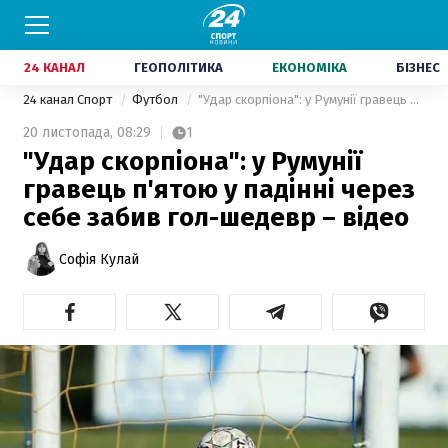
24 КАНАЛ
ГЕОПОЛІТИКА
ЕКОНОМІКА
БІЗНЕС
24 канал Спорт
Футбол
"Удар скорпіона": у Румунії гравець п'ятою у падінні через себе забив гол-шедевр – відео
20 листопада,
08:29
1
"Удар скорпіона": у Румунії
гравець п'ятою у падінні через
себе забив гол-шедевр – відео
Софія Кулай