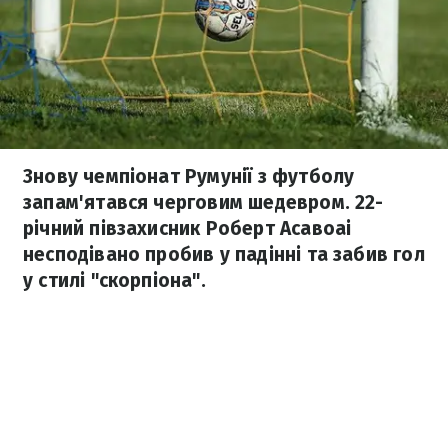
Знову чемпіонат Румунії з футболу
запам'ятався черговим шедевром. 22-
річний півзахисник Роберт Асавоаі
несподівано пробив у падінні та забив гол
у стилі "скорпіона".