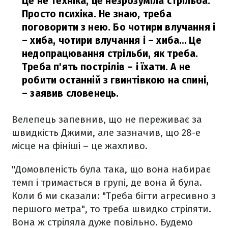
Це не техніка, це незрозуміла стрільба.
Просто психіка. Не знаю, треба
поговорити з нею. Бо чотири влучання і
– хиба, чотири влучання і – хиба… Це
недопрацювання стрільби, як треба.
Треба п'ять пострілів – і їхати. А не
робити останній з гвинтівкою на спині,
– заявив словенець.
Велепець запевнив, що не переживає за
швидкість Джими, але зазначив, що 28-е
місце на фініші – це жахливо.
"Домовленість була така, що вона набирає
темп і тримається в групі, де вона й була.
Коли б ми сказали: "Треба бігти агресивно з
першого метра", то треба швидко стріляти.
Вона ж стріляла дуже повільно. Будемо