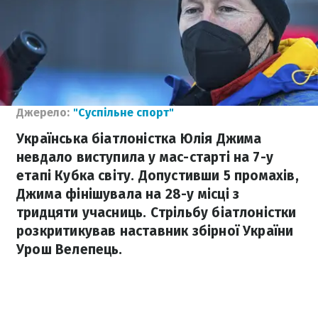
Джерело:
"Суспільне спорт"
Українська біатлоністка Юлія Джима
невдало виступила у мас-старті на 7-у
етапі Кубка світу. Допустивши 5 промахів,
Джима фінішувала на 28-у місці з
тридцяти учасниць. Стрільбу біатлоністки
розкритикував наставник збірної України
Урош Велепець.