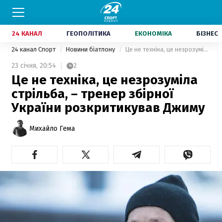
24 КАНАЛ
ГЕОПОЛІТИКА
ЕКОНОМІКА
БІЗНЕС
24 канал Спорт
Новини біатлону
Це не техніка, це незрозуміла стрільба, – тренер збірної України розкритикував Джиму
23 січня,
20:54
2
Це не техніка, це незрозуміла
стрільба, – тренер збірної
України розкритикував Джиму
Михайло Гема