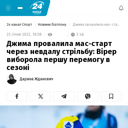
24 канал Спорт
Новини біатлону
 Джима провалила мас-старт через невдалу стрільбу: Вірер виборола першу перемогу в сезоні 
3 хв
23 січня 2022,
16:58
Джима провалила мас-старт
через невдалу стрільбу: Вірер
виборола першу перемогу в
сезоні
Дарина Жданович