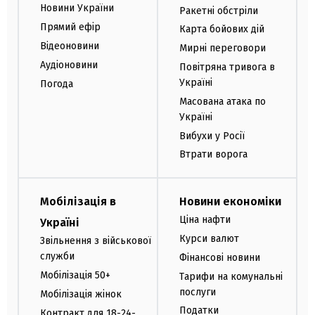
Новини України
Ракетні обстріли
Прямий ефір
Карта бойових дій
Відеоновини
Мирні переговори
Аудіоновини
Повітряна тривога в
Україні
Погода
Масована атака по
Україні
Вибухи у Росії
Втрати ворога
Мобілізація в
Новини економіки
Ціна нафти
Україні
Курси валют
Звільнення з військової
служби
Фінансові новини
Мобілізація 50+
Тарифи на комунальні
послуги
Мобілізація жінок
Податки
Контракт для 18-24-