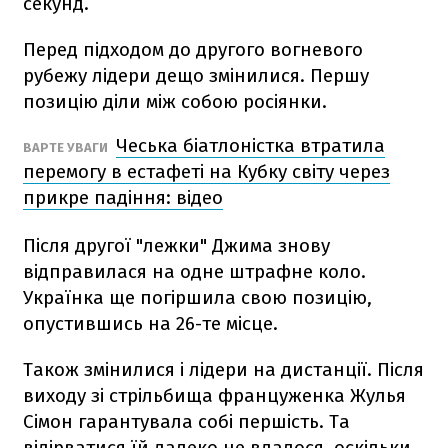
секунд.
Перед підходом до другого вогневого
рубежу лідери дещо змінилися. Першу
позицію діли між собою росіянки.
Чеська біатлоністка втратила
ВАРТЕ УВАГИ
перемогу в естафеті на Кубку світу через
прикре падіння: відео
Після другої "лежки" Джима знову
відправилася на одне штрафне коло.
Українка ще погіршила свою позицію,
опустившись на 26-те місце.
Також змінилися і лідери на дистанції. Після
виходу зі стрільбища француженка Жулья
Сімон гарантувала собі першість. Та
відірватися їй далеко не вдалося, оскільки