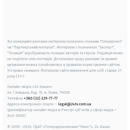
android
apple
smart tv
samsung smart tv
Всі комерційні рекламні матеріали позначені словами "Спецпроєкт"
чи "Партнерський матеріал". Матеріали з позначкою "Експерт",
"Позиція" відображають позицію авторів та героїв. Редакція може
не поділяти їхніх поглядів. Детальніше щодо реклами та правил
цитування можна ознайомитись в правилах користування сайтом.
Усі права захищені.
Матеріали сайту призначені для осіб старше
21
року (21+)
Онлайн-медіа «24 Канал»
пл. Галицька, буд. 15, м. Львів, 79008
Телефон
+380 (32) 229-77-77
Адреса електронної пошти —
legal@24tv.com.ua
Ідентифікатор онлайн-медіа в Реєстрі суб'єктів у сфері медіа —
R40-06057
© 2005—2026,
ПрАТ «Телерадіокомпанія "Люкс"», 24 Канал.