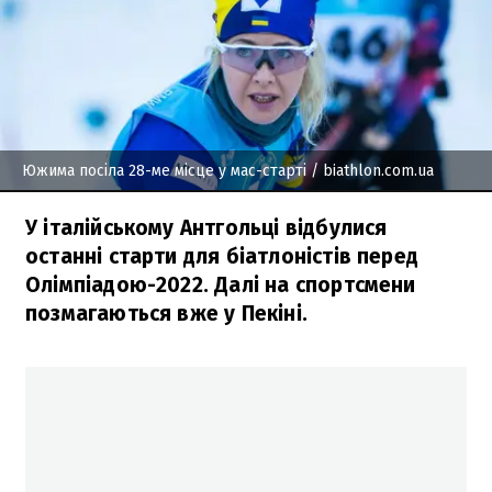
Южима посіла 28-ме місце у мас-старті
/ biathlon.com.ua
У італійському Антгольці відбулися
останні старти для біатлоністів перед
Олімпіадою-2022. Далі на спортсмени
позмагаються вже у Пекіні.