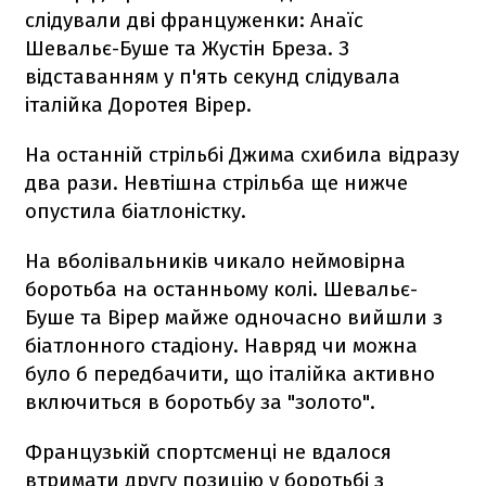
слідували дві француженки: Анаїс
Шевальє-Буше та Жустін Бреза. З
відставанням у п'ять секунд слідувала
італійка Доротея Вірер.
На останній стрільбі Джима схибила відразу
два рази. Невтішна стрільба ще нижче
опустила біатлоністку.
На вболівальників чикало неймовірна
боротьба на останньому колі. Шевальє-
Буше та Вірер майже одночасно вийшли з
біатлонного стадіону. Навряд чи можна
було б передбачити, що італійка активно
включиться в боротьбу за "золото".
Французькій спортсменці не вдалося
втримати другу позицію у боротьбі з