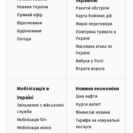
Україною
Новини України
Ракетні обстріли
Прямий ефір
Карта бойових дій
Відеоновини
Мирні переговори
Аудіоновини
Повітряна тривога в
Україні
Погода
Масована атака по
Україні
Вибухи у Росії
Втрати ворога
Мобілізація в
Новини економіки
Ціна нафти
Україні
Курси валют
Звільнення з військової
служби
Фінансові новини
Мобілізація 50+
Тарифи на комунальні
послуги
Мобілізація жінок