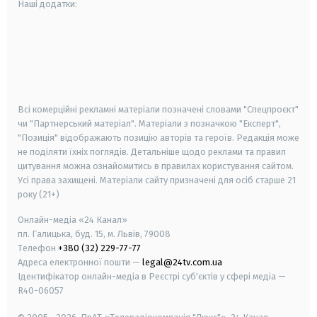
Наші додатки:
android
apple
smart tv
samsung smart tv
Всі комерційні рекламні матеріали позначені словами "Спецпроєкт"
чи "Партнерський матеріал". Матеріали з позначкою "Експерт",
"Позиція" відображають позицію авторів та героїв. Редакція може
не поділяти їхніх поглядів. Детальніше щодо реклами та правил
цитування можна ознайомитись в правилах користування сайтом.
Усі права захищені.
Матеріали сайту призначені для осіб старше
21
року (21+)
Онлайн-медіа «24 Канал»
пл. Галицька, буд. 15, м. Львів, 79008
Телефон
+380 (32) 229-77-77
Адреса електронної пошти —
legal@24tv.com.ua
Ідентифікатор онлайн-медіа в Реєстрі суб'єктів у сфері медіа —
R40-06057