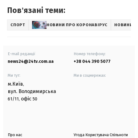
Повʼязані теми:
СПОРТ
НОВИНИ ПРО КОРОНАВІРУС
НОВИНИ Б
E-mail редакції
Номер телефону:
news24@24tv.com.ua
+38 044 390 5077
Ми тут:
Ми в соцмережах:
м.Київ
,
вул. Володимирська
офіс
61/11,
50
Про нас
Угода Користувача Спільноти