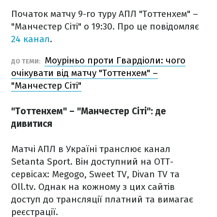
Початок матчу 9-го туру АПЛ "Тоттенхем" –
"Манчестер Сіті" о 19:30. Про це повідомляє
24 канал
.
Моуріньо проти Гвардіоли: чого
ДО ТЕМИ:
очікувати від матчу "Тоттенхем" –
"Манчестер Сіті"
"Тоттенхем" – "Манчестер Сіті": де
дивитися
Матчі АПЛ в Україні транслює канал
Setanta Sport. Він доступний на ОТТ-
сервісах: Megogo, Sweet TV, Divan TV та
Oll.tv. Однак на кожному з цих сайтів
доступ до трансляції платний та вимагає
реєстрації.