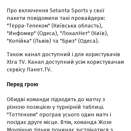
Про включення Setanta Sports у свої
пакети повідомили такі провайдери:
"Терра-Телеком" (Київська область),
"Инфомир" (Одеса), "ЛокалНет" (Київ),
"Копійка" (Львів) та "Бриз" (Одеса).
Також канал доступний і для користувачів
Xtra TV. Канал доступний усім користувачам
сервісу Ланет.TV.
Перед грою
Обидві команди підходять до матчу з
різною позицією у турнірній таблиці.
"Тоттенхем" програв усього один матч і
посідає друге місце. Втім, команда Жозе
Моурінью тільки починає зустрічатися з