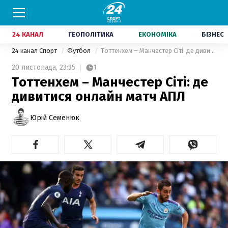
24 КАНАЛ
ГЕОПОЛІТИКА
ЕКОНОМІКА
БІЗНЕС
24 канал Спорт
Футбол
Тоттенхем – Манчестер Сіті: де дивитися онлайн матч АПЛ
20 листопада,
23:35
1
Тоттенхем – Манчестер Сіті: де
дивитися онлайн матч АПЛ
Юрій Семенюк