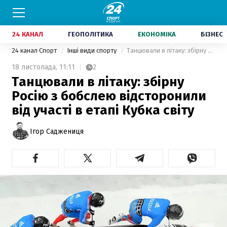
24 КАНАЛ
ГЕОПОЛІТИКА
ЕКОНОМІКА
БІЗНЕС
24 канал Спорт
Інші види спорту
Танцювали в літаку: збірну Росію з бобслею відсторонили від участі в етапі Кубка світу
18 листопада,
11:11
2
Танцювали в літаку: збірну
Росію з бобслею відсторонили
від участі в етапі Кубка світу
Ігор Саджениця