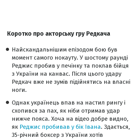
Коротко про акторську гру Редкача
Найскандальнішим епізодом бою був
момент самого нокауту. У шостому раунді
Реджис пробив у печінку та поклав бійця
з України на канвас. Після цього удару
Редкач вже не зумів підійнятись на власні
ноги.
Однак українець впав на настил рингу і
схопився за пах, як ніби отримав удар
нижче пояса. Хоча на відео добре видно,
як
Реджис пробивав у бік Івана
. Здається,
35-річний боксер з України хотів