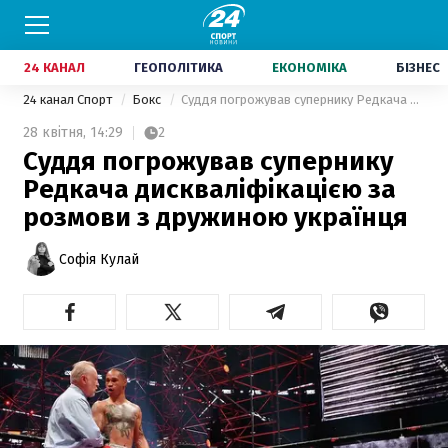
24 КАНАЛ
ГЕОПОЛІТИКА
ЕКОНОМІКА
БІЗНЕС
24 канал Спорт
Бокс
Суддя погрожував супернику Редкача дискваліфікацією за розмови з дружиною українця
28 квітня,
14:29
2
Суддя погрожував супернику
Редкача дискваліфікацією за
розмови з дружиною українця
Софія Кулай