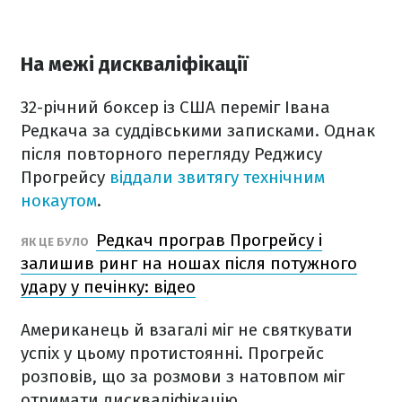
На межі дискваліфікації
32-річний боксер із США переміг Івана
Редкача за суддівськими записками. Однак
після повторного перегляду Реджису
Прогрейсу
віддали звитягу технічним
нокаутом
.
Редкач програв Прогрейсу і
ЯК ЦЕ БУЛО
залишив ринг на ношах після потужного
удару у печінку: відео
Американець й взагалі міг не святкувати
успіх у цьому протистоянні. Прогрейс
розповів, що за розмови з натовпом міг
отримати дискваліфікацію.