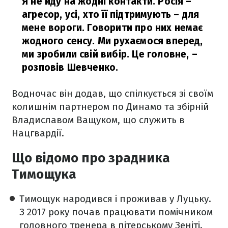
Я не йду на жодні контакти. Росія –
агресор, усі, хто її підтримують – для
мене вороги. Говорити про них немає
жодного сенсу. Ми рухаємося вперед,
ми зробили свій вибір. Це головне,
–
розповів Шевченко.
Водночас він додав, що спілкується зі своїм
колишнім партнером по Динамо та збірній
Владиславом Ващуком, що служить в
Нацгвардії.
Що відомо про зрадника
Тимощука
Тимощук народився і проживав у Луцьку.
З 2017 року почав працювати помічником
головного тренера в пітерському Зеніті.