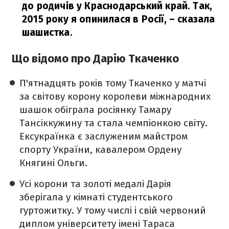
до родичів у Краснодарський край. Так,
2015 року я опинилася в Росії,
– сказала
шашистка.
Що відомо про Дарію Ткаченко
П'ятнадцять років тому Ткаченко у матчі
за світову корону королеви міжнародних
шашок обіграла росіянку Тамару
Тансіккужину та стала чемпіонкою світу.
Ексукраїнка є заслуженим майстром
спорту України, кавалером Ордену
Княгині Ольги.
Усі корони та золоті медалі Дарія
зберігала у кімнаті студентського
гуртожитку. У тому числі і свій червоний
диплом університету імені Тараса