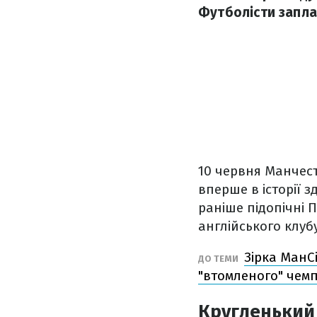
Футболісти заплат
10 червня Манчесте
вперше в історії з
раніше підопічні 
англійського клуб
Зірка МанСі
​ДО ТЕМИ
"втомленого" чем
Кругленький 