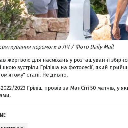
святкування перемоги в ЛЧ / Фото Daily Mail
тав жертвою для насміхань у розташуванні збірної
мішкою зустріли Гріліша на фотосесії, який прийш
ом'ятому" стані. Не дивно.
і-2022/2023 Гріліш провів за МанСіті 50 матчів, у я
тами.
и: