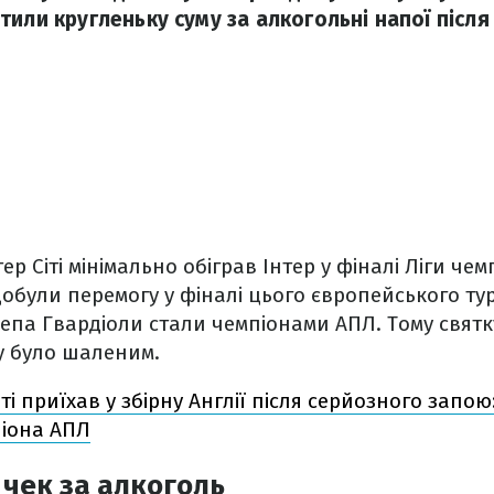
или кругленьку суму за алкогольні напої після
р Сіті мінімально обіграв Інтер у фіналі Ліги чемп
добули перемогу у фіналі цього європейського тур
Пепа Гвардіоли стали чемпіонами АПЛ. Тому свят
у було шаленим.
ті приїхав у збірну Англії після серйозного запою
піона АПЛ
чек за алкоголь