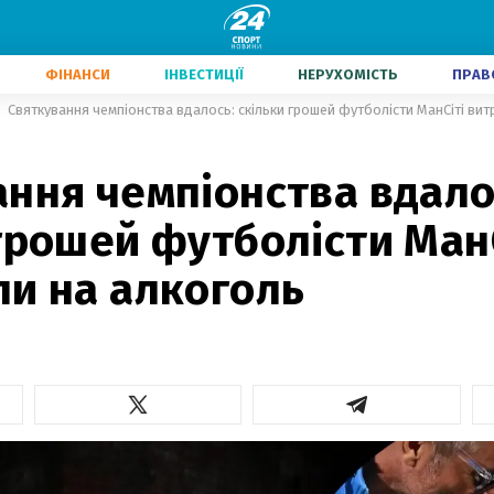
ФІНАНСИ
ІНВЕСТИЦІЇ
НЕРУХОМІСТЬ
ПРАВ
Святкування чемпіонства вдалось: скільки грошей футболісти МанСіті вит
ння чемпіонства вдало
грошей футболісти Ман
ли на алкоголь