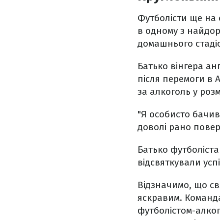
Футболісти ще на 
в одному з найдо
домашнього стадіон
Батько вінгера ан
після перемоги в 
за алкоголь у розм
"Я особисто бачив 
доволі рано повер
Батько футболіста 
відсвяткували усп
Відзначимо, що св
яскравим. Команда
футболістом-алког