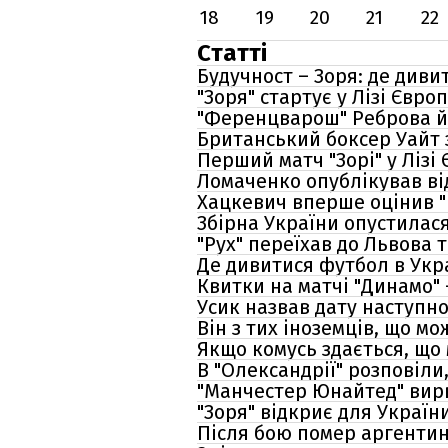
18
19
20
21
22
Статті
Будучност – Зоря: де диви
"Зоря" стартує у Лізі Євр
"Ференцварош" Реброва й 
Британський боксер Уайт 
Перший матч "Зорі" у Лізі
Ломаченко опублікував ві
Хацкевич вперше оцінив "Б
Збірна України опустилас
"Рух" переїхав до Львова 
Де дивитися футбол в Укра
Квитки на матчі "Динамо" 
Усик назвав дату наступно
Він з тих іноземців, що м
Якщо комусь здається, що 
В "Олександрії" розповіли
"Манчестер Юнайтед" вирв
"Зоря" відкриє для Украї
Після бою помер аргентин