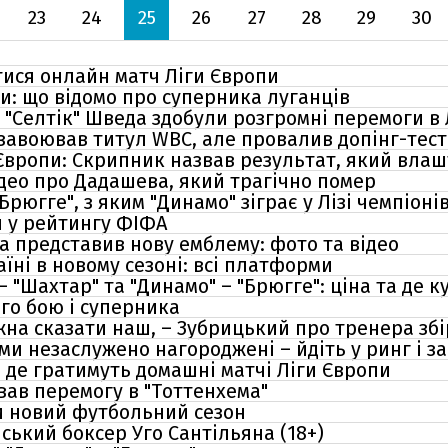
23
24
25
26
27
28
29
30
тися онлайн матч Ліги Європи
опи: що відомо про суперника луганців
"Селтік" Шведа здобули розгромні перемоги в Л
завоював титул WBC, але провалив допінг-тест
 Європи: Скрипник назвав результат, який вла
део про Дадашева, який трагічно помер
рюгге", з яким "Динамо" зіграє у Лізі чемпіоні
я у рейтингу ФІФА
та представив нову емблему: фото та відео
їні в новому сезоні: всі платформи
– "Шахтар" та "Динамо" – "Брюгге": ціна та де 
го бою і суперника
ожна сказати наш, – Зубрицький про тренера збі
ми незаслужено нагороджені – йдіть у ринг і з
, де гратимуть домашні матчі Ліги Європи
ав перемогу в "Тоттенхема"
ни новий футбольний сезон
ський боксер Уго Сантільяна (18+)