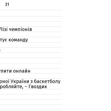
31
ізі чемпіонів
штує команду
в
купити онлайн
рної України з баскетболу
аробляйте, – Гвоздик