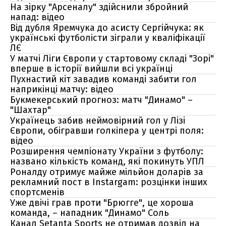
На зірку "Арсеналу" здійснили збройний
напад: відео
Від дубля Яремчука до асисту Сергійчука: як
українські футболісти зіграли у кваліфікації
ЛЄ
У матчі Ліги Європи у стартовому складі "Зорі"
вперше в історії вийшли всі українці
Пухнастий кіт завадив команді забити гол
наприкінці матчу: відео
Букмекерський прогноз: матч "Динамо" –
"Шахтар"
Українець забив неймовірний гол у Лізі
Європи, обігравши голкіпера у центрі поля:
відео
Розширення чемпіонату України з футболу:
названо кількість команд, які покинуть УПЛ
Роналду отримує майже мільйон доларів за
рекламний пост в Instargam: розцінки інших
спортсменів
Уже двічі грав проти "Брюгге", це хороша
команда, – нападник "Динамо" Соль
Канал Setanta Sports не отримав дозвіл на