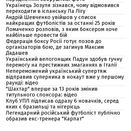
Українець Зозуля зізнався, чому відмовився
переходити в іспанську Ла Лігу
Андрій Шевченко увійшов у список
найкращих футболістів за останні 25 років
Ломаченко розповів, з яким боксером хоче
найбільше провести бій
Федерація боксу Росії готує позов до
організаторів бою, де загинув Максим
Дадашев
Український велогонщик Падун здобув гучну
перемогу на престижних змаганнях в Італії
Непереможений український супертяж
відправив суперника в нокаут вже у першому
раунді: відео
"Шахтар" вперше за 13 років змінив
титульного спонсора: відео
Клуб УПЛ підписав одразу 6 новачків, серед
яких є бразильці та нігерієць
Легендарний російський футболіст публічно
образив екс-тренера "Карпат"