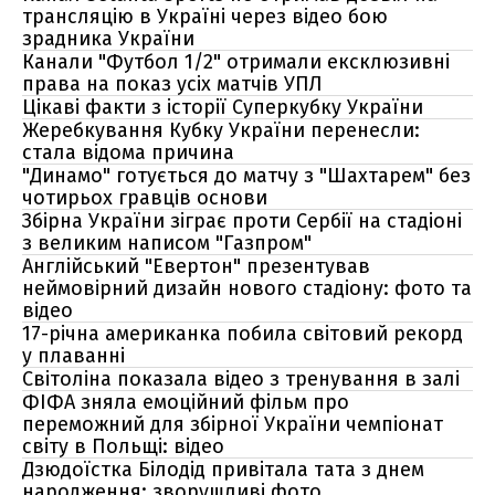
трансляцію в Україні через відео бою
зрадника України
Канали "Футбол 1/2" отримали ексклюзивні
права на показ усіх матчів УПЛ
Цікаві факти з історії Суперкубку України
Жеребкування Кубку України перенесли:
стала відома причина
"Динамо" готується до матчу з "Шахтарем" без
чотирьох гравців основи
Збірна України зіграє проти Сербії на стадіоні
з великим написом "Газпром"
Англійський "Евертон" презентував
неймовірний дизайн нового стадіону: фото та
відео
17-річна американка побила світовий рекорд
у плаванні
Світоліна показала відео з тренування в залі
ФІФА зняла емоційний фільм про
переможний для збірної України чемпіонат
світу в Польщі: відео
Дзюдоїстка Білодід привітала тата з днем
народження: зворушливі фото