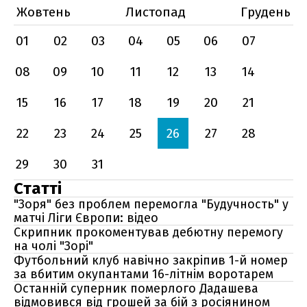
Жовтень
Листопад
Грудень
01
02
03
04
05
06
07
08
09
10
11
12
13
14
15
16
17
18
19
20
21
22
23
24
25
26
27
28
29
30
31
Статті
"Зоря" без проблем перемогла "Будучность" у
матчі Ліги Європи: відео
Скрипник прокоментував дебютну перемогу
на чолі "Зорі"
Футбольний клуб навічно закріпив 1-й номер
за вбитим окупантами 16-літнім воротарем
Останній суперник померлого Дадашева
відмовився від грошей за бій з росіянином