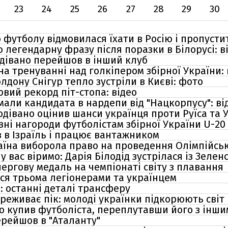
23
24
25
26
27
28
29
30
 футболу відмовилася їхати в Росію і пропусти
 легендарну фразу після поразки в Білорусі: в
дівано перейшов в інший клуб
на тренуванні над голкіпером збірної України: 
лдону Снігур тепло зустріли в Києві: фото
вий рекорд піт-стопа: відео
мали кандидата в нардепи від "Нацкорпусу": ві
дівано оцінив шанси українця проти Руїса та 
ні нагороди футболістам збірної України U-20
в в Ізраїль і працює вантажником
аїна виборола право на проведення Олімпійськ
у вас віримо: Дарія Білодід зустрілася із Зелен
ергову медаль на чемпіонаті світу з плавання
ася трьома легіонерами та українцем
: останні деталі трансферу
ереживає пік: молоді українки підкорюють світ
 купив футболіста, переплутавши його з інши
рейшов в "Аталанту"