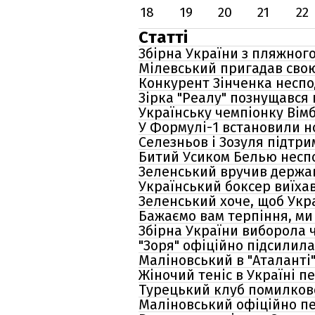
18
19
20
21
22
Статті
Збірна України з пляжного
Мілевський пригадав свою
Конкурент Зінченка неспо
Зірка "Реалу" познущався 
Українську чемпіонку Вімб
У Формулі-1 встановили но
Селезньов і Зозуля підтри
Битий Усиком Белью неспо
Зеленський вручив держав
Український боксер виїха
Зеленський хоче, щоб Укр
Бажаємо вам терпіння, ми 
Збірна України виборола ч
"Зоря" офіційно підсилил
Маліновський в "Аталанті"
Жіночий теніс в Україні п
Турецький клуб помилково
Маліновський офіційно пе