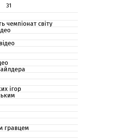
31
ть чемпіонат світу
ідео
відео
део
Уайлдера
их ігор
ським
м гравцем