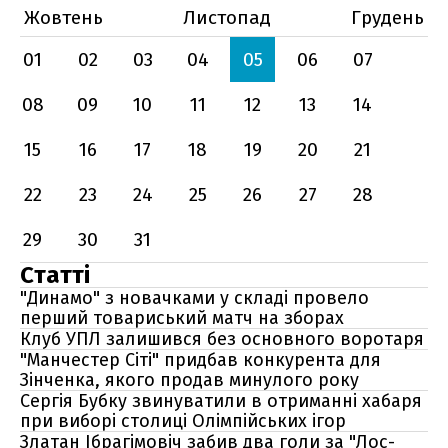
Жовтень
Листопад
Грудень
01
02
03
04
05
06
07
08
09
10
11
12
13
14
15
16
17
18
19
20
21
22
23
24
25
26
27
28
29
30
31
Статті
"Динамо" з новачками у складі провело
перший товариський матч на зборах
Клуб УПЛ залишився без основного воротаря
"Манчестер Сіті" придбав конкурента для
Зінченка, якого продав минулого року
Сергія Бубку звинуватили в отриманні хабаря
при виборі столиці Олімпійських ігор
Златан Ібрагімовіч забив два голи за "Лос-