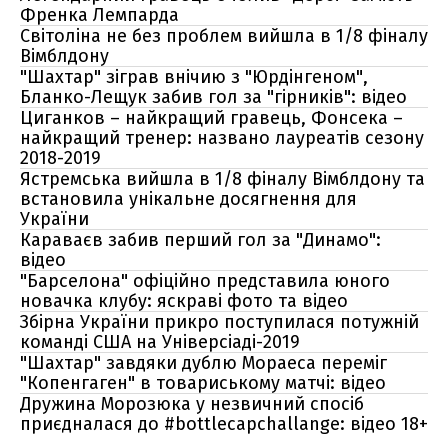
Френка Лемпарда
Світоліна не без проблем вийшла в 1/8 фіналу
Вімблдону
"Шахтар" зіграв внічию з "Юрдінгеном",
Бланко-Лещук забив гол за "гірників": відео
Циганков – найкращий гравець, Фонсека –
найкращий тренер: названо лауреатів сезону
2018-2019
Ястремська вийшла в 1/8 фіналу Вімблдону та
встановила унікальне досягнення для
України
Караваєв забив перший гол за "Динамо":
відео
"Барселона" офіційно представила юного
новачка клубу: яскраві фото та відео
Збірна України прикро поступилася потужній
команді США на Універсіаді-2019
"Шахтар" завдяки дублю Мораеса переміг
"Копенгаген" в товариському матчі: відео
Дружина Морозюка у незвичний спосіб
приєдналася до #bottlecapchallange: відео 18+