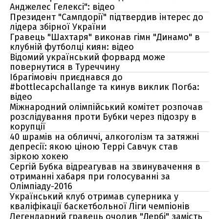
Анджелес Гелексі": відео
Президент "Сампдорії" підтвердив інтерес до
лідера збірної України
Гравець "Шахтаря" виконав гімн "Динамо" в
клубній футболці киян: відео
Відомий український форвард може
повернутися в Туреччину
Ібрагімовіч приєднався до
#bottlecapchallange та кинув виклик Погба:
відео
Міжнародний олімпійський комітет розпочав
розслідування проти Бубки через підозру в
корупції
40 шрамів на обличчі, алкоголізм та затяжні
депресії: якою ціною Террі Савчук став
зіркою хокею
Сергій Бубка відреагував на звинувачення в
отриманні хабаря при голосуванні за
Олімпіаду-2016
Український клуб отримав суперника у
кваліфікації баскетбольної Ліги чемпіонів
Легендарний гравець очолив "Дербі" замість