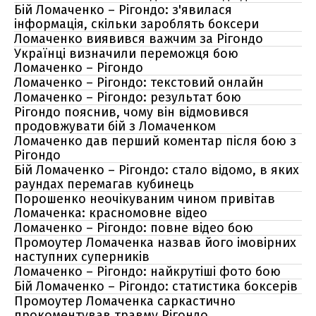
Бій Ломаченко – Рігондо: з'явилася
інформація, скільки зароблять боксери
Ломаченко виявився важчим за Рігондо
Українці визначили переможця бою
Ломаченко – Рігондо
Ломаченко – Рігондо: текстовий онлайн
Ломаченко – Рігондо: результат бою
Рігондо пояснив, чому він відмовився
продовжувати бій з Ломаченком
Ломаченко дав перший коментар після бою з
Рігондо
Бій Ломаченко – Рігондо: стало відомо, в яких
раундах перемагав кубинець
Порошенко неочікуваним чином привітав
Ломаченка: красномовне відео
Ломаченко – Рігондо: повне відео бою
Промоутер Ломаченка назвав його імовірних
наступних суперників
Ломаченко – Рігондо: найкрутіші фото бою
Бій Ломаченко – Рігондо: статистика боксерів
Промоутер Ломаченка саркастично
прокоментував травму Рігондо