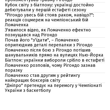
Кубок світу з біатлону: українці достойно
дебютували у першій естафеті сезону
"Рігондо увесь бій стояв раком, навіщо?":
реакція соцмереж на чемпіонський бій
Ломаченка
З'явилося відео, як Ломаченко ефектно
познущався над Рігондо
Почав його "з'їдати", – Ломаченко
оприлюднив деталі перепалки з Рігондо
Ломаченко після бою з Рігондо потішив
шанувальників прямо на вулицях Нью-Йорка
Біатлон: українки вибороли срібло в естафеті
Ломаченко розповів, чому Рігондо зазнав
поразку
Ломаченко став другим у рейтингу
найкращих боксерів світу
"Дніпро" претендує на перемогу у Чемпіонаті
України з баскетболу