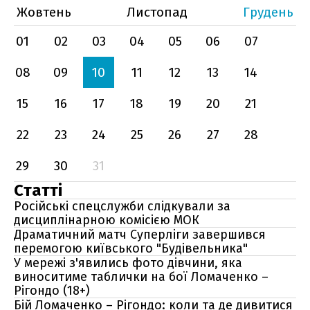
Жовтень
Листопад
Грудень
01
02
03
04
05
06
07
08
09
10
11
12
13
14
15
16
17
18
19
20
21
22
23
24
25
26
27
28
29
30
31
Статті
Російські спецслужби слідкували за
дисциплінарною комісією МОК
Драматичний матч Суперліги завершився
перемогою київського "Будівельника"
У мережі з'явились фото дівчини, яка
виноситиме таблички на бої Ломаченко –
Рігондо (18+)
Бій Ломаченко – Рігондо: коли та де дивитися