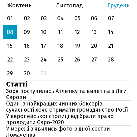
Жовтень
Листопад
Грудень
01
02
03
04
05
06
07
08
09
10
11
12
13
14
15
16
17
18
19
20
21
22
23
24
25
26
27
28
29
30
31
Статті
Зоря поступилась Атлетіку та вилетіла з Ліги
Європи
Один із найкращих чинних боксерів
сучасності хоче отримати громадянство Росії
У європейської столиці відібрали право
проводити Євро-2020
У мережі з'явились фото рідної сестри
Ломаченка