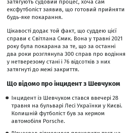
затягують судовий процес, хоча сам
ексфутболіст заявив, що готовий прийняти
будь-яке покарання.
Цікавості додає той факт, що суддею цієї
справи є Світлана Смик. Вона у травні 2021
року була покарана за те, що за останні
два роки розглянула 300 справ про водіння
у нетверезому стані і 76 відсотків з них
затягнуті до межі закриття.
Що відомо про інцидент з Шевчуком
Інцидент із Шевчуком стався ввечері 28
травня на бульварі Лесі Українки у Києві.
Колишній футболіст був за кермом
автомобіля Porsche.