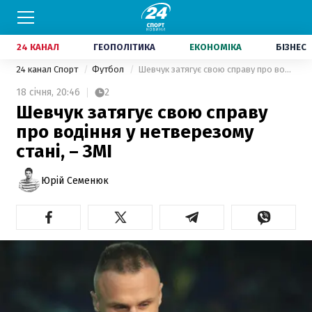
24 КАНАЛ
ГЕОПОЛІТИКА
ЕКОНОМІКА
БІЗНЕС
24 канал Спорт
Футбол
Шевчук затягує свою справу про водіння у нетверезому стані, – ЗМІ
18 січня,
20:46
2
Шевчук затягує свою справу
про водіння у нетверезому
стані, – ЗМІ
Юрій Семенюк