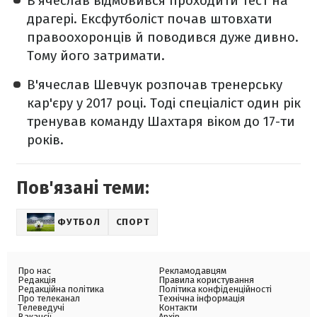
В'ячеслав відмовився проходити тест на
драгері. Ексфутболіст почав штовхати
правоохоронців й поводився дуже дивно.
Тому його затримати.
В'ячеслав Шевчук розпочав тренерську
кар'єру у 2017 році. Тоді спеціаліст один рік
тренував команду Шахтаря віком до 17-ти
років.
Пов'язані теми:
ФУТБОЛ
СПОРТ
Про нас
Рекламодавцям
Редакція
Правила користування
Редакційна політика
Політика конфіденційності
Про телеканал
Технічна інформація
Телеведучі
Контакти
Вакансії
Архів