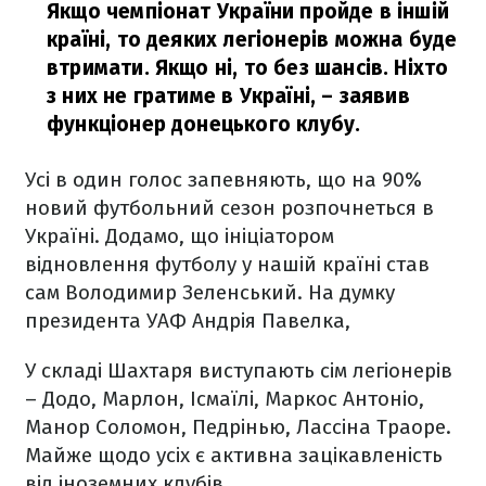
Якщо чемпіонат України пройде в іншій
країні, то деяких легіонерів можна буде
втримати. Якщо ні, то без шансів. Ніхто
з них не гратиме в Україні,
– заявив
функціонер донецького клубу.
Усі в один голос запевняють, що на 90%
новий футбольний сезон розпочнеться в
Україні. Додамо, що ініціатором
відновлення футболу у нашій країні став
сам Володимир Зеленський. На думку
президента УАФ Андрія Павелка,
У складі Шахтаря виступають сім легіонерів
– Додо, Марлон, Ісмаїлі, Маркос Антоніо,
Манор Соломон, Педрінью, Лассіна Траоре.
Майже щодо усіх є активна зацікавленість
від іноземних клубів.