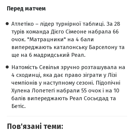
Перед матчем
Атлетіко – лідер турнірної таблиці. За 28
турів команда Дієго Сімеоне набрала 66
очок. "Матрацники" на 4 бали
випереджають каталонську Барселону та
ще на 6 мадридський Реал.
Натомість Севілья зручно розташувала на
4 сходинці, яка дає право зіграти у Лізі
чемпіонів у наступному сезоні. Підопічні
Хулена Лопетегі набрали 55 очок і на 10
балів випереджають Реал Сосьєдад та
Бетіс.
Пов'язані теми: