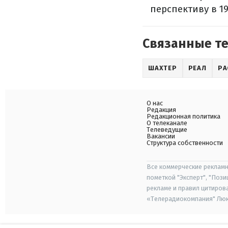
перспективу в 1
Связанные т
ШАХТЕР
РЕАЛ
РА
О нас
Редакция
Редакционная политика
О телеканале
Телеведущие
Вакансии
Структура собственности
Все коммерческие рекламн
пометкой "Эксперт", "Поз
рекламе и правил цитиров
«Телерадиокомпания" Люкс