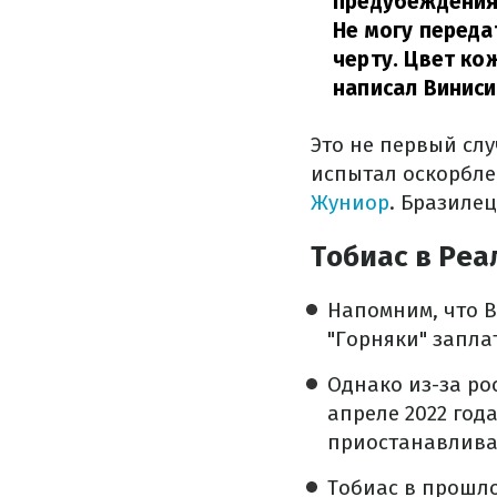
предубеждения,
Не могу переда
черту. Цвет ко
написал Виниси
Это не первый слу
испытал оскорбле
Жуниор
. Бразиле
Тобиас в Реа
Напомним, что В
"Горняки" запла
Однако из-за ро
апреле 2022 го
приостанавливат
Тобиас в прошло