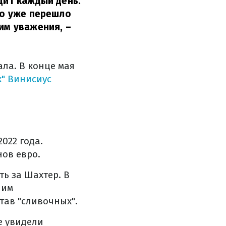
дит каждый день.
то уже перешло
тим уважения,
–
ала. В конце мая
" Винисиус
022 года.
ов евро.
ть за Шахтер. В
шим
тав "сливочных".
е увидели