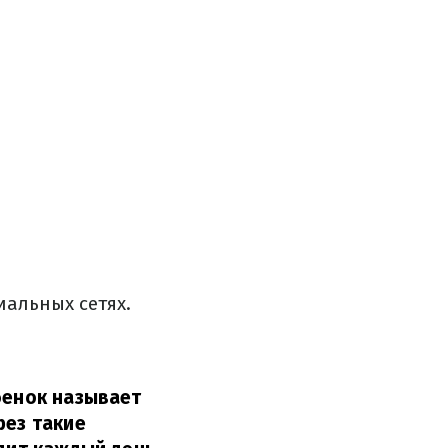
иальных сетях.
бенок называет
рез такие