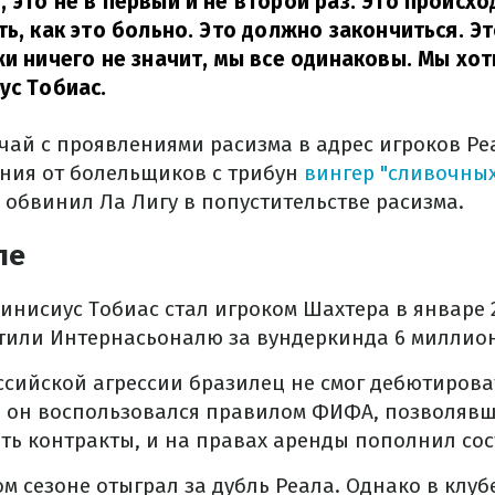
 это не в первый и не второй раз. Это происхо
ть, как это больно. Это должно закончиться. Э
жи ничего не значит, мы все одинаковы. Мы хо
ус Тобиас.
чай с проявлениями расизма в адрес игроков Ре
ния от болельщиков с трибун
вингер "сливочных
ц обвинил Ла Лигу в попустительстве расизма.
ле
инисиус Тобиас стал игроком Шахтера в январе 2
тили Интернасьоналю за вундеркинда 6 миллион
ссийской агрессии бразилец не смог дебютирова
да он воспользовался правилом ФИФА, позволяв
ь контракты, и на правах аренды пополнил сос
м сезоне отыграл за дубль Реала. Однако в клуб