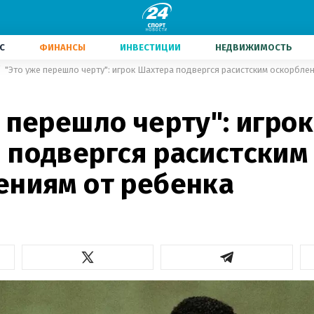
С
ФИНАНСЫ
ИНВЕСТИЦИИ
НЕДВИЖИМОСТЬ
"Это уже перешло черту": игрок Шахтера подвергся расистским оскорбле
 перешло черту": игрок
 подвергся расистским
ениям от ребенка