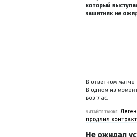
который выступае
защитник не ожид
В ответном матче 
В одном из момен
возглас.
Леген
ЧИТАЙТЕ ТАКЖЕ
продлил контракт
Не ожидал у