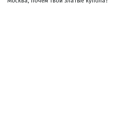
Москва, почем твои златые купола?