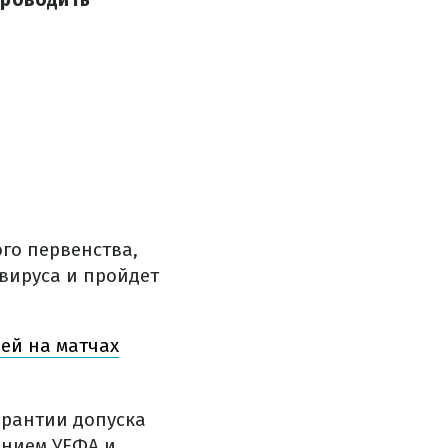
го первенства,
вируса и пройдет
ей на матчах
гарантии допуска
ением УЕФА и