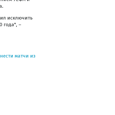
а.
шил исключить
 года", –
нести матчи из