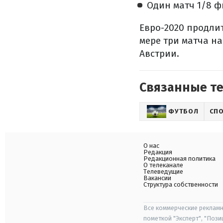
Один матч 1/8 ф
Евро-2020 продлит
мере три матча н
Австрии.
Связанные т
ФУТБОЛ
СП
О нас
Редакция
Редакционная политика
О телеканале
Телеведущие
Вакансии
Структура собственности
Все коммерческие рекламн
пометкой "Эксперт", "Поз