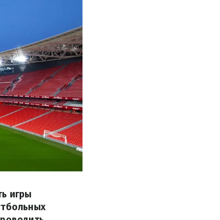
ть игры
утбольных
проводить