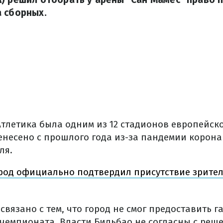
 сборных.
тлетика была одним из 12 стадионов европейско
енесено с прошлого года из-за пандемии корона
ля.
род официально подтвердил присутствие зрител
о связано с тем, что город не смог предоставить 
 чемпионата. Власти Бильбао не согласны с реш