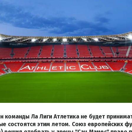
 команды Ла Лиги Атлетика не будет принима
ые состоятся этим летом. Союз европейских ф
) решил отобрать у арены "Сан Мамес" право 