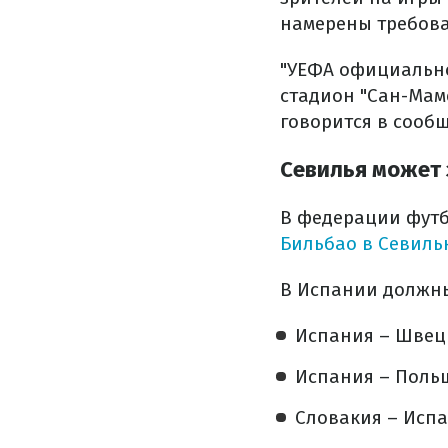
намерены требова
"УЕФА официально
стадион "Сан-Маме
говорится в сообщ
Севилья может 
В федерации футб
Бильбао в Севиль
В Испании должны
Испания – Швеци
Испания – Польш
Словакия – Испа