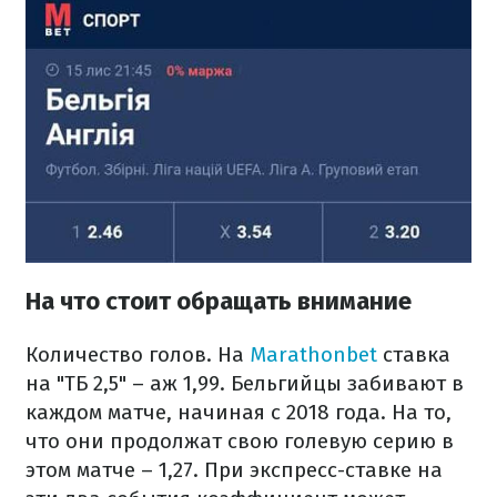
На что стоит обращать внимание
Количество голов. На
Marathonbet
ставка
на "ТБ 2,5" – аж 1,99. Бельгийцы забивают в
каждом матче, начиная с 2018 года. На то,
что они продолжат свою голевую серию в
этом матче – 1,27. При экспресс-ставке на