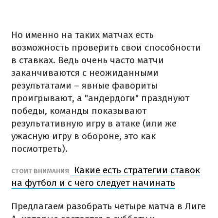
Но именно на таких матчах есть
возможность проверить свои способности
в ставках. Ведь очень часто матчи
заканчиваются с неожиданными
результатами – явные фавориты
проигрывают, а "андердоги" празднуют
победы, команды показывают
результативную игру в атаке (или же
ужасную игру в обороне, это как
посмотреть).
Какие есть стратегии ставок
СТОИТ ВНИМАНИЯ
на футбол и с чего следует начинать
Предлагаем разобрать четыре матча в Лиге