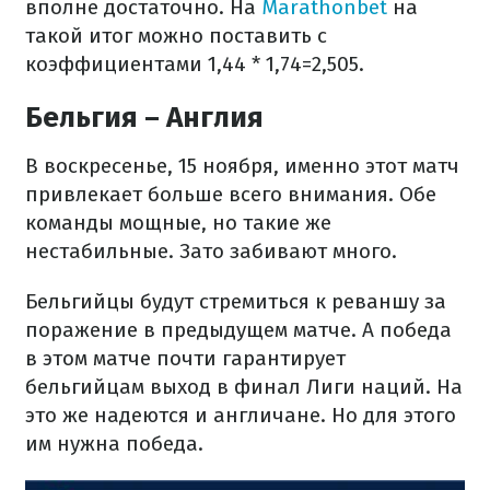
вполне достаточно. На
Marathonbet
на
такой итог можно поставить с
коэффициентами 1,44 * 1,74=2,505.
Бельгия – Англия
В воскресенье, 15 ноября, именно этот матч
привлекает больше всего внимания. Обе
команды мощные, но такие же
нестабильные. Зато забивают много.
Бельгийцы будут стремиться к реваншу за
поражение в предыдущем матче. А победа
в этом матче почти гарантирует
бельгийцам выход в финал Лиги наций. На
это же надеются и англичане. Но для этого
им нужна победа.