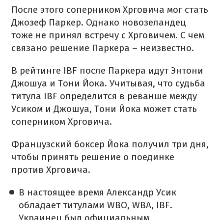
После этого соперником Хрговича мог стать
Джозеф Паркер. Однако новозеландец
тоже не принял встречу с Хрговичем. С чем
связано решение Паркера – неизвестно.
В рейтинге IBF после Паркера идут Энтони
Джошуа и Тони Йока. Учитывая, что судьба
титула IBF определится в реванше между
Усиком и Джошуа, Тони Йока может стать
соперником Хрговича.
Французский боксер Йока получил три дня,
чтобы принять решение о поединке
против Хрговича.
В настоящее время Александр Усик
обладает титулами WBO, WBA, IBF.
Украинец был официальным