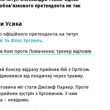
 обов'язкового претендента не так
ки Усика
о офіційного претендента на титул
с та Філіп Хргович
.
в бою проти Ломаченка: тренер відповів
 боксер відразу прийняв бій з Ортісом.
ідмовився від поєдинку через травму.
рговича міг стати Джозеф Паркер. Проте
рийняв зустріч з Хрговичем. З чим
а – невідомо.