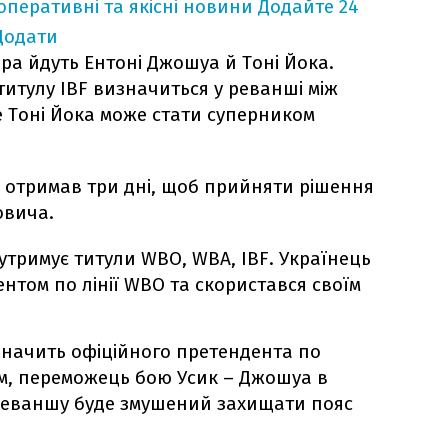
оперативні та якісні новини
Додайте 24
Додати
ера йдуть Ентоні Джошуа й Тоні Йока.
титулу IBF визначиться у реванші між
е Тоні Йока може стати суперником
 отримав три дні, щоб прийняти рішення
овича.
утримує титули WBO, WBA, IBF. Українець
нтом по лінії WBO та скористався своїм
значить офіційного претендента по
ом, переможець бою Усик – Джошуа в
реваншу буде змушений захищати пояс