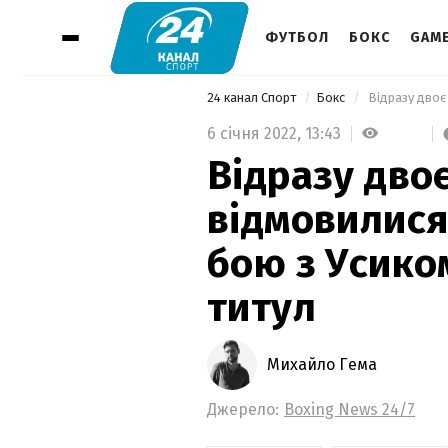
ФУТБОЛ
БОКС
GAM
24 канал Спорт
Бокс
6 січня 2022,
13:43
Відразу дво
відмовилися
бою з Усико
титул
Михайло Гема
Джерело:
Boxing News 24/7