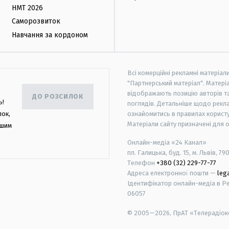
НМТ 2026
Саморозвиток
Навчання за кордоном
Всі комерційні рекламні матеріал
"Партнерський матеріал". Матеріа
відображають позицію авторів та 
ДО РОЗСИЛОК
ь!
поглядів. Детальніше щодо рекл
лок,
ознайомитись в правилах користу
Матеріали сайту призначені для 
ашим
Онлайн-медіа «24 Канал»
пл. Галицька, буд. 15, м. Львів, 79
Телефон
+380 (32) 229-77-77
Адреса електронної пошти —
leg
Ідентифікатор онлайн-медіа в Реє
06057
© 2005—2026,
ПрАТ «Телерадіоко