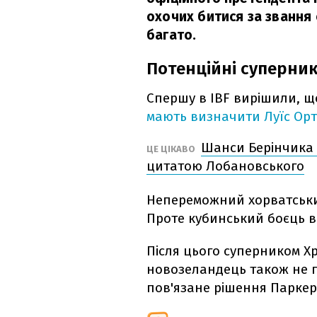
охочих битися за звання
багато.
Потенційні суперни
Спершу в IBF вирішили, щ
мають визначити Луїс Орті
Шанси Берінчика 
ЦЕ ЦІКАВО
цитатою Лобановського
Непереможний хорватський
Проте кубинський боєць в
Після цього суперником Х
новозеландець також не п
пов'язане рішення Паркер