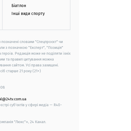
Біатлон
Інші види спорту
и позначені словами "Спецпроєкт" чи
ли з позначкою "Експерт", "Позиція"
героїв. Редакція може не поділяти їхніх
ами та правил цитування можна
вання сайтом. Усі права захищені.
осіб старше
21 року (21+)
008
al@24tv.com.ua
стрі суб'єктів у сфері медіа — R40-
мпанія "Люкс"», 24 Канал.