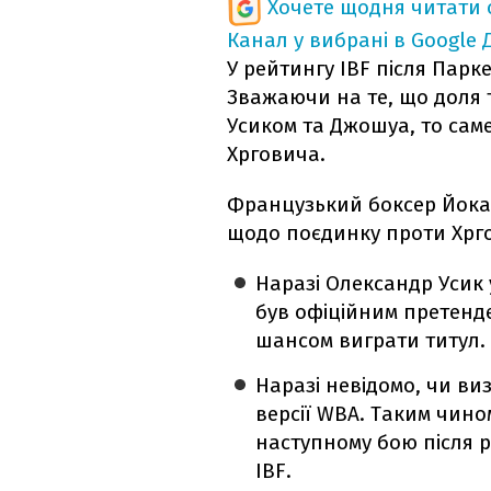
Хочете щодня читати 
Канал у вибрані в Google
У рейтингу IBF після Парк
Зважаючи на те, що доля 
Усиком та Джошуа, то сам
Хрговича.
Французький боксер Йока
щодо поєдинку проти Хрг
Наразі Олександр Усик 
був офіційним претенде
шансом виграти титул.
Наразі невідомо, чи ви
версії WBA. Таким чин
наступному бою після 
IBF.