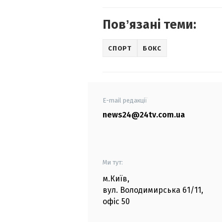
Повʼязані теми:
СПОРТ
БОКС
E-mail редакції
news24@24tv.com.ua
Ми тут:
м.Київ
,
вул. Володимирська
61/11,
офіс
50