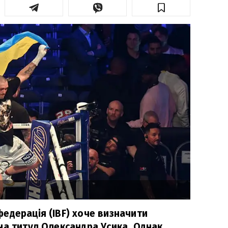
едерація (IBF) хоче визначити
на титул Олександра Усика. Однак