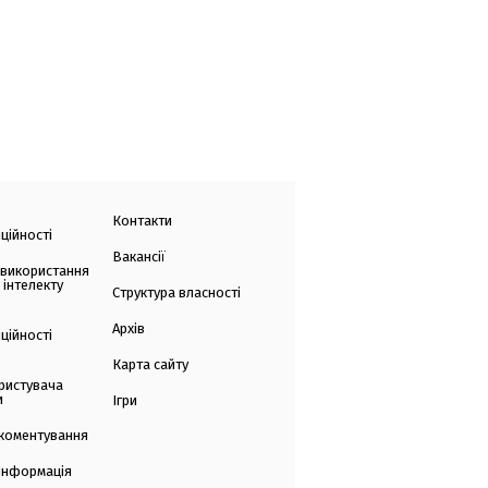
Контакти
ційності
Вакансії
 використання
 інтелекту
Структура власності
Архів
ційності
Карта сайту
ристувача
и
Ігри
коментування
 інформація