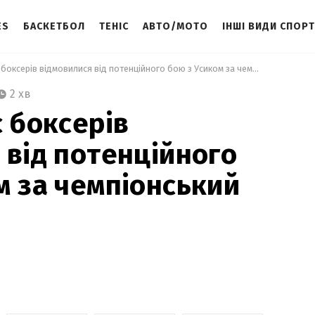
ES
БАСКЕТБОЛ
ТЕНІС
АВТО/МОТО
ІНШІ ВИДИ СПОР
 Відразу двоє боксерів відмовилися від потенційного бою з Усиком за чемпіонський титул 
2 хв
є боксерів
 від потенційного
м за чемпіонський