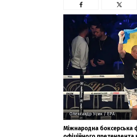
Олександр Усик
/ EPA
Міжнародна боксерська ф
офіційного претендента 