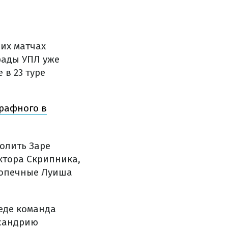
них матчах
рады УПЛ уже
в 23 туре
рафного в
волить Заре
ктора Скрипника,
одопечные Луиша
беде команда
ксандрию