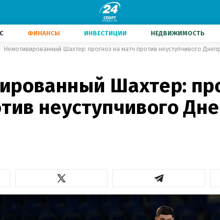
С
ФИНАНСЫ
ИНВЕСТИЦИИ
НЕДВИЖИМОСТЬ
Немотивированный Шахтер: прогноз на матч против неуступчивого Днеп
ированный Шахтер: про
отив неуступчивого Дне