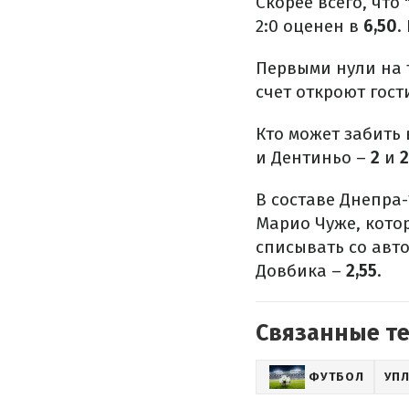
Скорее всего, что
2:0 оценен в
6,50
.
Первыми нули на 
счет откроют гост
Кто может забить
и Дентиньо –
2
и
2
В составе Днепра
Марио Чуже, кото
списывать со авт
Довбика –
2,55
.
Связанные т
ФУТБОЛ
УП