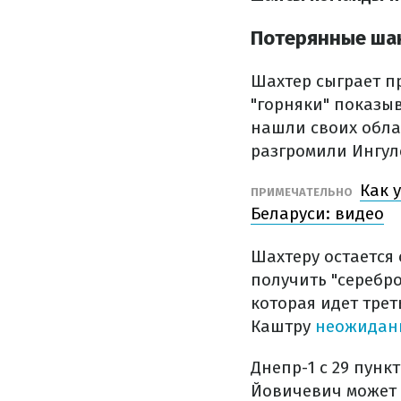
Потерянные шан
Шахтер сыграет п
"горняки" показы
нашли своих обла
разгромили Ингул
Как 
ПРИМЕЧАТЕЛЬНО
Беларуси: видео
Шахтеру остается 
получить "серебр
которая идет тре
Каштру
неожиданн
Днепр-1 с 29 пунк
Йовичевич может 