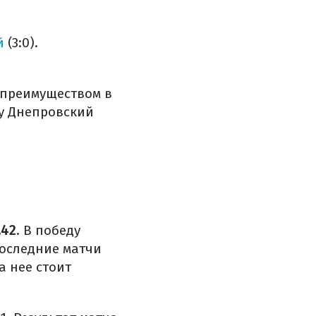
й
(3:0).
 преимуществом в
зу Днепровский
,42
. В победу
последние матчи
а нее стоит