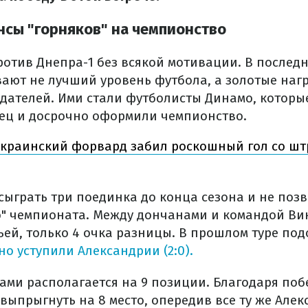
сы "горняков" на чемпионство
ротив Днепра-1 без всякой мотивации. В послед
вают не лучший уровень футбола, а золотые наг
дателей. Ими стали футболисты Динамо, которые 
ец и досрочно оформили чемпионство.
украинский форвард забил роскошный гол со шт
сыграть три поединка до конца сезона и не поз
о" чемпионата. Между дончанами и командой Ви
тьей, только 4 очка разницы. В прошлом туре п
о уступили Александрии (2:0).
тами располагается на 9 позиции. Благодаря по
выпрыгнуть на 8 место, опередив все ту же Але