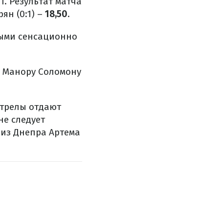
1. Результат матча
ян (0:1) –
18,50
.
рвыми сенсационно
л Манору Соломону
стрелы отдают
не следует
 из Днепра Артема