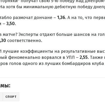
 "горняки" получат свою 5-ю победу над Днепром-
 На хотя бы минимальную дебютную победу днепр
табло размочат дончане –
1,36
. А на то, что пе
и –
3,50.
 в матче? Эксперты отдают больше шансов на го
,30
соответственно.
-1 лучшие коэффициенты на результативные вы
рый феноменально ворвался в УПЛ –
2,55
. Также 
оров голов одного из лучших бомбардиров клуба
емы:
Л
СПОРТ