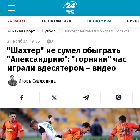
24 КАНАЛ
ГЕОПОЛИТИКА
ЭКОНОМИКА
БИЗНЕ
24 канал Спорт
Футбол
"Шахтер" не сумел обыграть "Александрию": "горняки" час играли вдесятером – видео
21 ноября,
19:36
3
"Шахтер" не сумел обыграть
"Александрию": "горняки" час
играли вдесятером – видео
Игорь Садженица