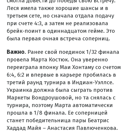
смогла довести до победы свою встречу.
Леся имела также хорошие шансы и в
третьем сете, но сначала отдала подачу
при счете 4:3, а затем не реализовала
брейк-поинт в одиннадцатом гейме. Это
была первая очная встреча соперниц.
Важно
. Ранее свой поединок 1/32 финала
провела Марта Костюк. Она уверенно
переиграла японку Маи Хонтаму со счетом
6:4, 6:2 и впервые в карьере пробилась в
третий раунд турнира в Индиан-Уэллсе.
Украинка должна была сыграть против
Маркеты Вондроушовой, но та снялась с
турнира, поэтому Марта автоматически
прошла в 1/8 финала. Ее соперницей
станет победительница пары Беатрис
Хаддад Майя – Анастасия Павлюченкова.