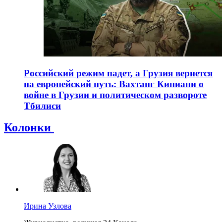
Российский режим падет, а Грузия вернется
на европейский путь: Вахтанг Кипиани о
войне в Грузии и политическом развороте
Тбилиси
Колонки
Ирина Узлова