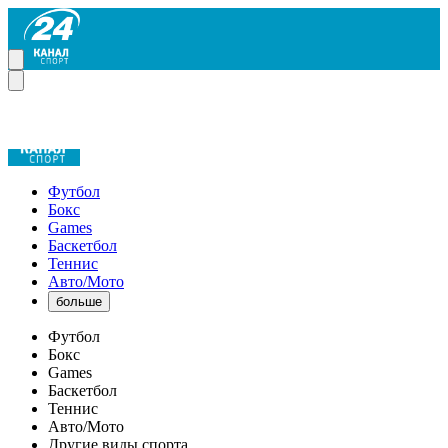
Футбол
Бокс
Games
Баскетбол
Теннис
Авто/Мото
больше
Футбол
Бокс
Games
Баскетбол
Теннис
Авто/Мото
Другие виды спорта