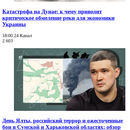
Катастрофа на Дунае: к чему приводит
критическое обмеление реки для экономики
Украины
18:00
24 Канал
2 603
День Ялты, российский террор и ожесточенные
бои в Сумской и Харьковской областях: обзор