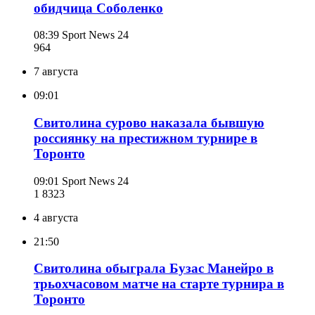
обидчица Соболенко
08:39
Sport News 24
964
7 августа
09:01
Свитолина сурово наказала бывшую
россиянку на престижном турнире в
Торонто
09:01
Sport News 24
1 832
3
4 августа
21:50
Свитолина обыграла Бузас Манейро в
трьохчасовом матче на старте турнира в
Торонто